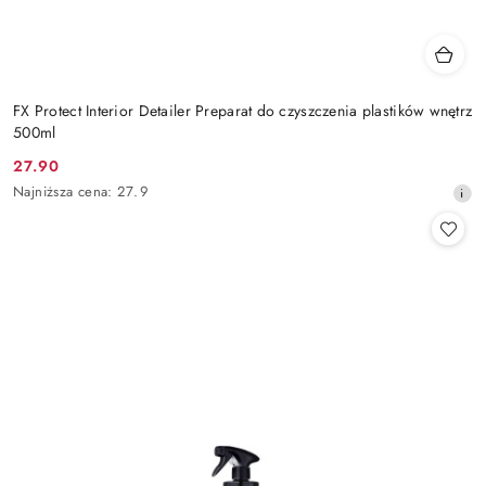
FX Protect Interior Detailer Preparat do czyszczenia plastików wnętrz
500ml
27.90
Cena
Najniższa
Najniższa cena:
27.9
promocyjna:
cena
z
30
dni
przed
obniżką