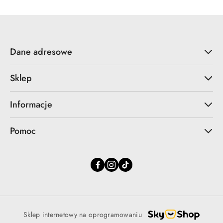
30
dni
przed
obniżką
Dane adresowe
Sklep
Informacje
Pomoc
Sklep internetowy na oprogramowaniu