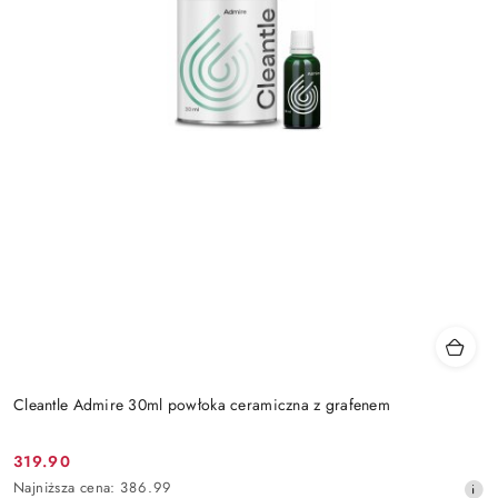
Cleantle Admire 30ml powłoka ceramiczna z grafenem
319.90
Cena
Najniższa
Najniższa cena:
386.99