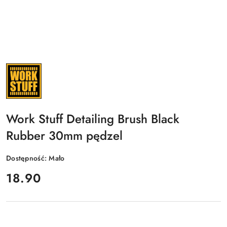
NAZWA
PRODUCENTA:
WORK
STUFF
Work Stuff Detailing Brush Black
Rubber 30mm pędzel
Dostępność:
Mało
cena:
18.90