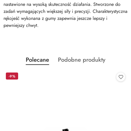
nastawione na wysoką skuteczność działania. Stworzone do
zadań wymagających większej siły i precyzji. Charakterystyczna
rękojeść wykonana z gumy zapewnia jeszcze lepszy i
pewniejszy chwyt.
Produkty
Produkty
Polecane
Podobne produkty
Pomiń karuzelę produktów
o
o
statusie:
statusie:
-9%