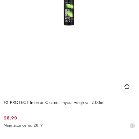
FX PROTECT Interior Cleaner mycia wnętrza - 500ml
28.90
Cena
Najniższa
Najniższa cena:
28.9
promocyjna:
cena
z