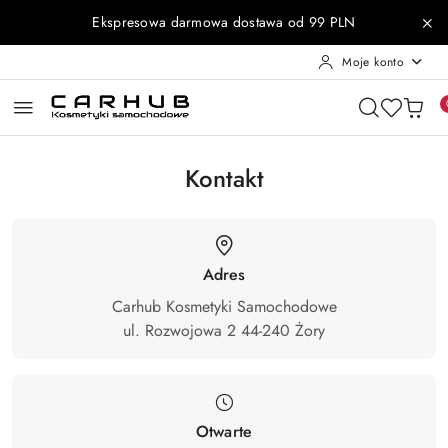
Przejdź do treści głównej
Przejdź do wyszukiwarki
Przejdź do moje konto
Przejdź do menu głównego
Przejdź do stopki
Ekspresowa darmowa dostawa od 99 PLN
Moje konto
Kontakt
Adres
Carhub Kosmetyki Samochodowe
ul. Rozwojowa 2 44-240 Żory
Otwarte