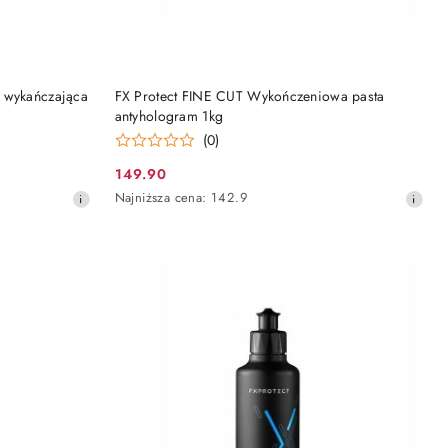
DO KOSZYKA
 wykańczająca
FX Protect FINE CUT Wykończeniowa pasta
antyhologram 1kg
(0)
149.90
Cena
Najniższa
Najniższa cena:
142.9
promocyjna:
cena
z
30
dni
przed
obniżką