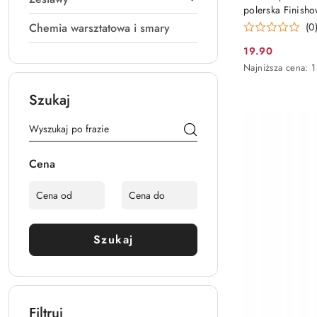
polerska Finish
(0
Chemia warsztatowa i smary
19.90
Cena
Najniższa
Najniższa cena:
1
promocyjna:
cena
z
Szukaj
30
dni
przed
obniżką
Cena
Szukaj
Filtruj