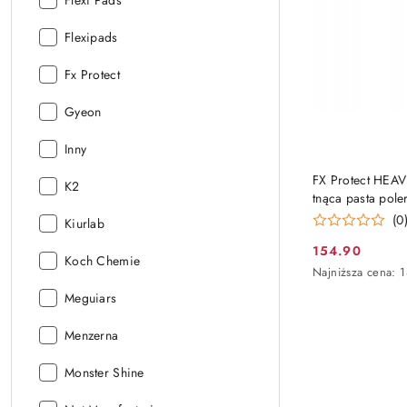
Flexi Pads
Producent:
Flexipads
Producent:
Fx Protect
Producent:
Gyeon
Producent:
Inny
FX Protect HEA
Producent:
K2
tnąca pasta pole
(0
Producent:
Kiurlab
154.90
Cena
Producent:
Koch Chemie
Najniższa
Najniższa cena:
1
promocyjna:
cena
Producent:
Meguiars
z
30
Producent:
Menzerna
dni
przed
obniżką
Producent:
Monster Shine