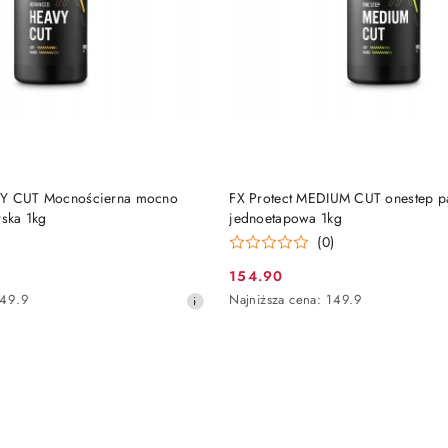
DO KOSZYKA
DO KOSZYKA
VY CUT Mocnościerna mocno
FX Protect MEDIUM CUT onestep pa
rska 1kg
jednoetapowa 1kg
)
(0)
154.90
Cena
Najniższa
49.9
Najniższa cena:
149.9
promocyjna:
cena
z
30
dni
przed
obniżką