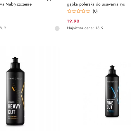
owa Nabłyszczenie
gąbka polerska do usuwania rys
)
(0)
19.90
Cena
Najniższa
8.9
Najniższa cena:
18.9
promocyjna:
cena
z
30
dni
przed
obniżką