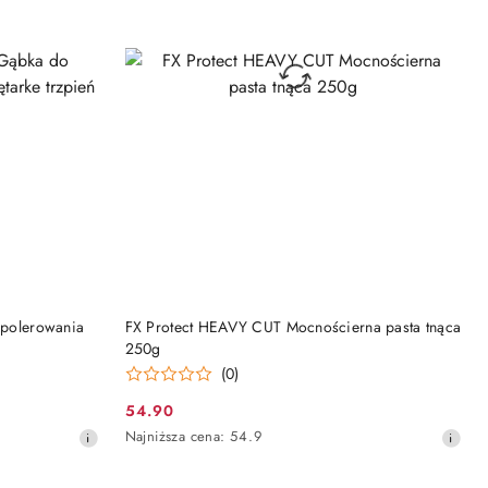
DO KOSZYKA
polerowania
FX Protect HEAVY CUT Mocnościerna pasta tnąca
250g
(0)
54.90
Cena
Najniższa
Najniższa cena:
54.9
promocyjna:
cena
z