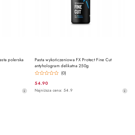
DO KOSZYKA
sta polerska
Pasta wykończeniowa FX Protect Fine Cut
antyhologram delikatna 250g
(0)
54.90
Cena
Najniższa
Najniższa cena:
54.9
promocyjna:
cena
z
30
dni
przed
obniżką