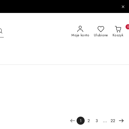
Moje konto
Ulubione
Koszyk
...
1
2
3
22