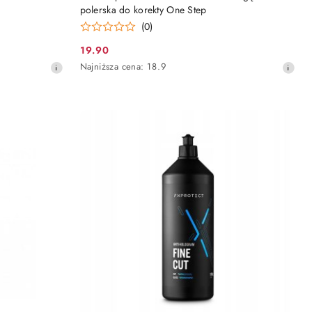
polerska do korekty One Step
(0)
19.90
Cena
Najniższa
Najniższa cena:
18.9
promocyjna:
cena
z
30
dni
przed
obniżką