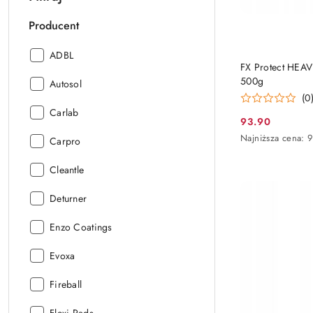
Producent
Producent:
ADBL
FX Protect HEAV
500g
Producent:
Autosol
(0
Producent:
Carlab
93.90
Cena
Najniższa
Najniższa cena:
9
Producent:
Carpro
promocyjna:
cena
z
Producent:
Cleantle
30
dni
Producent:
Deturner
przed
obniżką
Producent:
Enzo Coatings
Producent:
Evoxa
Producent:
Fireball
Producent: