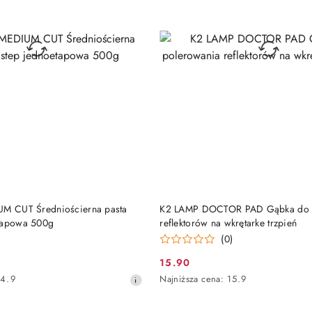
DO KOSZYKA
DO KOSZYKA
UM CUT Średniościerna pasta
K2 LAMP DOCTOR PAD Gąbka do 
etapowa 500g
reflektorów na wkrętarke trzpień
)
(0)
15.90
Cena
Najniższa
4.9
Najniższa cena:
15.9
promocyjna:
cena
z