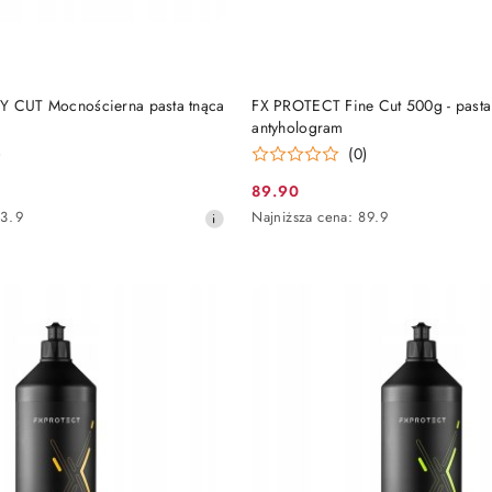
DO KOSZYKA
DO KOSZYKA
Y CUT Mocnościerna pasta tnąca
FX PROTECT Fine Cut 500g - pasta
antyhologram
)
(0)
89.90
Cena
Najniższa
3.9
Najniższa cena:
89.9
promocyjna:
cena
z
30
dni
przed
obniżką