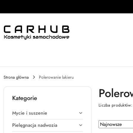
Przejdź do treści głównej
Przejdź do wyszukiwarki
Przejdź do moje konto
Przejdź do menu głównego
Przejdź do stopki
Strona główna
Polerowanie lakieru
Polero
Kategorie
Liczba produktów
Mycie i suszenie
Zastosowano
Sortuj
Pielęgnacja nadwozia
według
sortowanie: