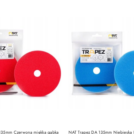
DO KOSZYKA
DO KOSZYKA
135mm Czerwona miękka gąbka
NAT Trapez DA 135mm Niebieska 