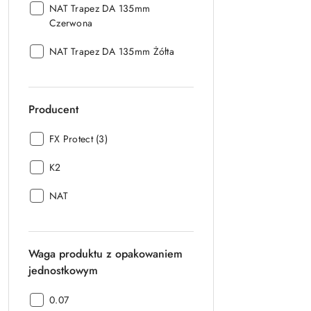
30
Kod
NAT Trapez DA 135mm
dni
producenta:
Czerwona
przed
obniżką
Kod
NAT Trapez DA 135mm Żółta
producenta:
Producent
Producent:
FX Protect (3)
Producent:
K2
Producent:
NAT
Waga produktu z opakowaniem
jednostkowym
Waga
0.07