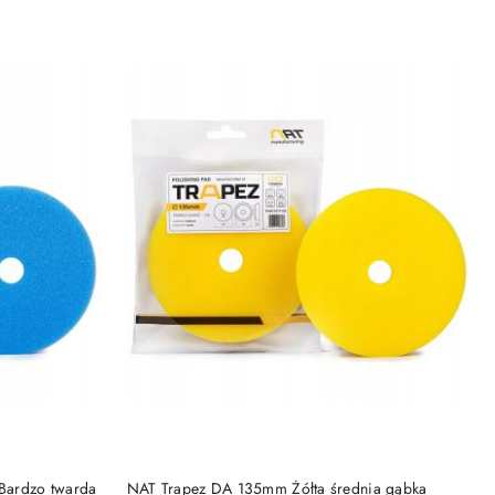
DO KOSZYKA
Bardzo twarda
NAT Trapez DA 135mm Żółta średnia gąbka