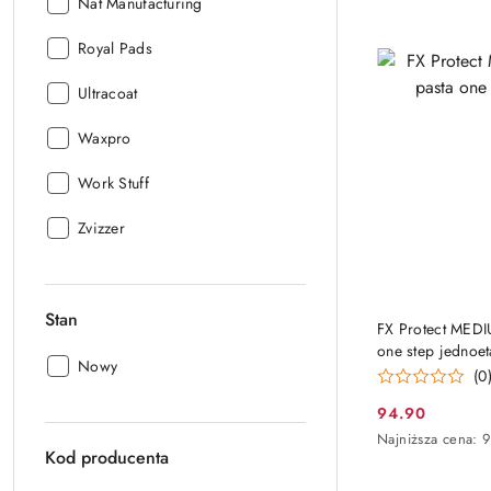
Producent:
Nat Manufacturing
Producent:
Royal Pads
Producent:
Ultracoat
Producent:
Waxpro
Producent:
Work Stuff
Producent:
Zvizzer
Stan
FX Protect MEDI
one step jedno
Stan:
Nowy
(0
94.90
Cena
Najniższa
Najniższa cena:
9
promocyjna:
Kod producenta
cena
z