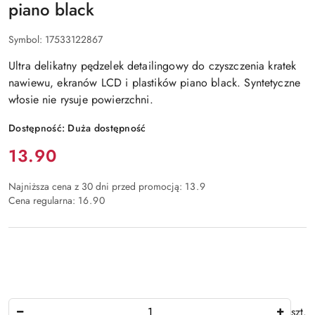
piano black
Symbol:
17533122867
Ultra delikatny pędzelek detailingowy do czyszczenia kratek
nawiewu, ekranów LCD i plastików piano black. Syntetyczne
włosie nie rysuje powierzchni.
Dostępność:
Duża dostępność
Cena:
13.90
Najniższa cena z 30 dni przed promocją:
13.9
Cena regularna:
16.90
Ilość
szt.