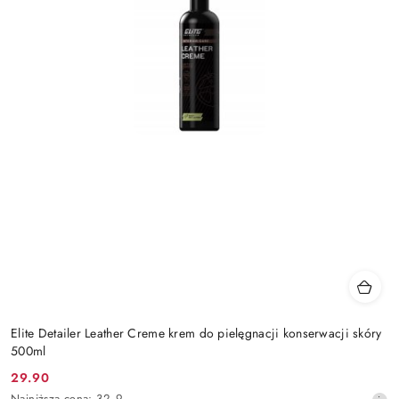
Elite Detailer Leather Creme krem do pielęgnacji konserwacji skóry
500ml
29.90
Cena
Najniższa
Najniższa cena:
32.9