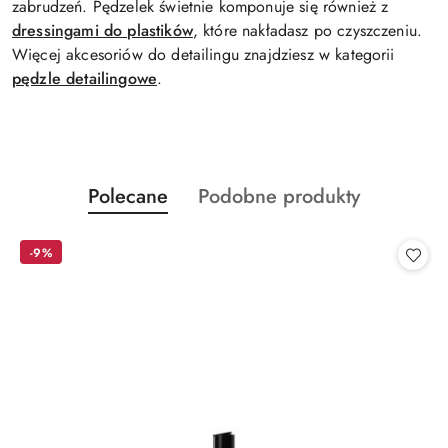
zabrudzeń. Pędzelek świetnie komponuje się również z
dressingami do plastików
, które nakładasz po czyszczeniu.
Więcej akcesoriów do detailingu znajdziesz w kategorii
pędzle detailingowe
.
Produkty
Produkty
Polecane
Podobne produkty
Pomiń karuzelę produktów
o
o
statusie:
statusie:
-9%