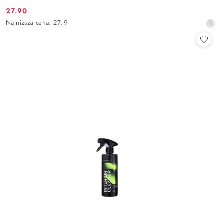
27.90
Cena
Najniższa
Najniższa cena:
27.9
promocyjna:
cena
z
30
dni
przed
obniżką