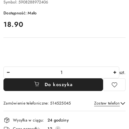
Symbol:
5908288972406
Dostępność:
Mało
cena:
18.90
Ilość
szt.
Do koszyka
Zamówienie telefoniczne: 514525045
Zostaw telefon
Dostępność
Wysyłka w ciągu:
24 godziny
i
Wyślij
Cena przesyłki:
12