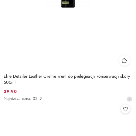
Elite Detailer Leather Creme krem do pielęgnacji konserwacji skóry
500ml
29.90
Cena
Najniższa
Najniższa cena:
32.9
promocyjna:
cena
z
30
dni
przed
obniżką