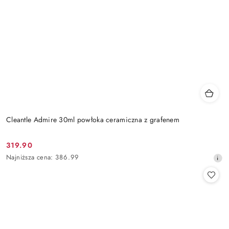
Cleantle Admire 30ml powłoka ceramiczna z grafenem
319.90
Cena
Najniższa
Najniższa cena:
386.99
promocyjna:
cena
z
30
dni
przed
obniżką