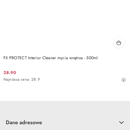
FX PROTECT Interior Cleaner mycia wnętrza - 500ml
28.90
Cena
Najniższa
Najniższa cena:
28.9
promocyjna:
cena
z
30
dni
przed
obniżką
Dane adresowe