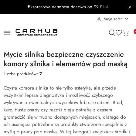
Przejdź do treści głównej
Przejdź do wyszukiwarki
Przejdź do moje konto
Przejdź do menu głównego
Przejdź do stopki
Ekspresowa darmowa dostawa od 99 PLN
Moje konto
Mycie silnika bezpieczne czyszczenie
komory silnika i elementów pod maską
Liczba produktów:
7
Czysta komora silnika to nie tylko estetyka, ale przede
wszystkim lepsza diagnostyka i możliwość szybszego
wykrywania ewentualnych wycieków lub uszkodzeń. Brud,
kurz, tłuste osady czy resztki oleju potrafią z czasem
gromadzić się w trudno dostępnych miejscach, dlatego do
ich usunięcia potrzebne są produkty stworzone specjalnie z
myślą o pracy pod maską. W tej kategorii znajdziesz środki i