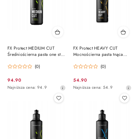
FX Protect MEDIUM CUT
FX Protect HEAVY CUT
Średniościerna pasta one step
Mocnościerna pasta tnąca
jednoetapowa 500g
250g
(0)
(0)
94.90
54.90
Cena
Cena
Najniższa
Najniższa
Najniższa cena:
94.9
Najniższa cena:
54.9
promocyjna:
promocyjna:
cena
cena
z
z
30
30
dni
dni
przed
przed
obniżką
obniżką