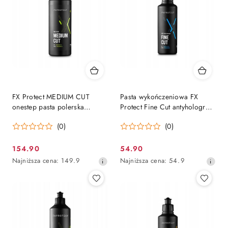
obniżką
obniżką
FX Protect MEDIUM CUT
Pasta wykończeniowa FX
onestep pasta polerska
Protect Fine Cut antyhologram
jednoetapowa 1kg
delikatna 250g
(0)
(0)
154.90
54.90
Cena
Cena
Najniższa
Najniższa
Najniższa cena:
149.9
Najniższa cena:
54.9
promocyjna:
promocyjna:
cena
cena
z
z
30
30
dni
dni
przed
przed
obniżką
obniżką