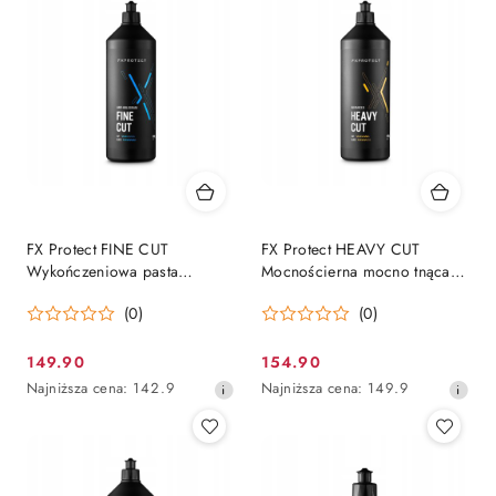
dni
dni
przed
przed
obniżką
obniżką
FX Protect FINE CUT
FX Protect HEAVY CUT
Wykończeniowa pasta
Mocnościerna mocno tnąca
antyhologram 1kg
pasta polerska 1kg
(0)
(0)
149.90
154.90
Cena
Cena
Najniższa
Najniższa
Najniższa cena:
142.9
Najniższa cena:
149.9
promocyjna:
promocyjna:
cena
cena
z
z
30
30
dni
dni
przed
przed