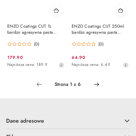
ENZO Coatings CUT 1L
ENZO Coatings CUT 250ml
bardzo agresywna pasta
bardzo agresywna pasta
polerska mocnotnąca
polerska mocnotnąca
(0)
(0)
179.90
64.90
Cena
Cena
Najniższa
Najniższa
Najniższa cena:
189.9
Najniższa cena:
6.49
promocyjna:
promocyjna:
cena
cena
z
z
30
30
dni
dni
przed
przed
obniżką
obniżką
Dane adresowe