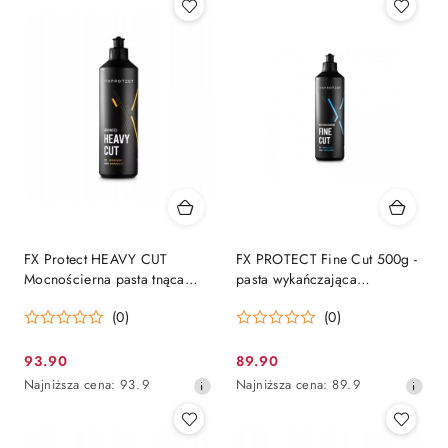
FX Protect HEAVY CUT
FX PROTECT Fine Cut 500g -
Mocnościerna pasta tnąca
pasta wykańczająca
500g
antyhologram
(0)
(0)
93.90
89.90
Cena
Cena
Najniższa
Najniższa
Najniższa cena:
93.9
Najniższa cena:
89.9
promocyjna:
promocyjna:
cena
cena
z
z
30
30