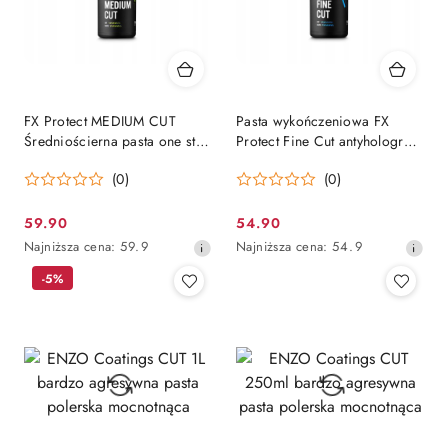
FX Protect MEDIUM CUT
Pasta wykończeniowa FX
Średniościerna pasta one step
Protect Fine Cut antyhologram
jednoetapowa 250g
delikatna 250ml
(0)
(0)
59.90
54.90
Cena
Cena
Najniższa
Najniższa
Najniższa cena:
59.9
Najniższa cena:
54.9
promocyjna:
promocyjna:
cena
cena
-5%
z
z
30
30
dni
dni
przed
przed
obniżką
obniżką