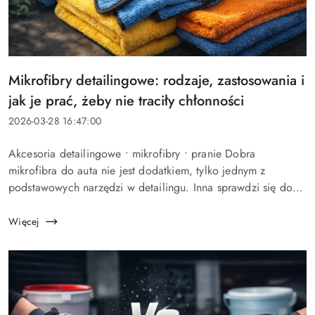
Tytuł
Mikrofibry detailingowe: rodzaje, zastosowania i
artykułu:
jak je prać, żeby nie traciły chłonności
Data
2026-03-28 16:47:00
dodania:
Treść
Akcesoria detailingowe • mikrofibry • pranie Dobra
artykułu:
mikrofibra do auta nie jest dodatkiem, tylko jednym z
podstawowych narzędzi w detailingu. Inna sprawdzi się do
szyb, inna do wnętrza, a jeszcze inna do docierania quick
detailera czy osusza...
Więcej