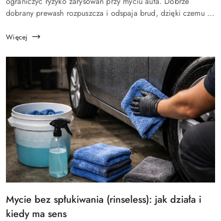
artykułu:
ograniczyć ryzyko zarysowań przy myciu auta. Dobrze
dobrany prewash rozpuszcza i odspaja brud, dzięki czemu w
kolejnym kroku (mycie ręczne) mniej „trzesz” zanieczyszczeń
po lakierze....
Więcej
Tytuł
Mycie bez spłukiwania (rinseless): jak działa i
artykułu:
kiedy ma sens