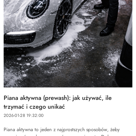
Tytuł
Piana aktywna (prewash): jak używać, ile
artykułu:
trzymać i czego unikać
Data
2026-01-28 19:32:00
dodania:
Treść
Piana aktywna to jeden z najprostszych sposobów, żeby