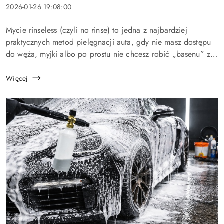
Data
2026-01-26 19:08:00
dodania:
Treść
Mycie rinseless (czyli no rinse) to jedna z najbardziej
artykułu:
praktycznych metod pielęgnacji auta, gdy nie masz dostępu
do węża, myjki albo po prostu nie chcesz robić „basenu” z
wody na podjeździe. Dobrze wykonane mycie bez
spłukiwania potrafi być b...
Więcej