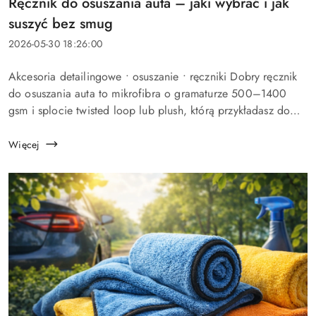
Tytuł
Ręcznik do osuszania auta – jaki wybrać i jak
artykułu:
suszyć bez smug
Data
2026-05-30 18:26:00
dodania:
Treść
Akcesoria detailingowe • osuszanie • ręczniki Dobry ręcznik
artykułu:
do osuszania auta to mikrofibra o gramaturze 500–1400
gsm i splocie twisted loop lub plush, którą przykładasz do
mokrej karoserii zamiast przeciągać. Splot decyduje o be...
Więcej