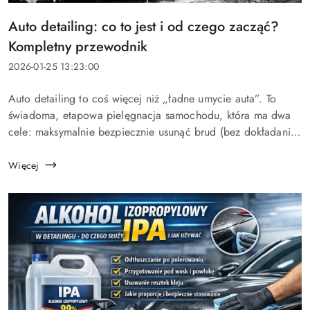
Tytuł
Auto detailing: co to jest i od czego zacząć?
artykułu:
Kompletny przewodnik
Data
2026-01-25 13:23:00
dodania:
Treść
Auto detailing to coś więcej niż „ładne umycie auta”. To
artykułu:
świadoma, etapowa pielęgnacja samochodu, która ma dwa
cele: maksymalnie bezpiecznie usunąć brud (bez dokładania
rys) oraz zabezpieczyć powierzchnie, żeby dłużej wyglądały
świetnie...
Więcej