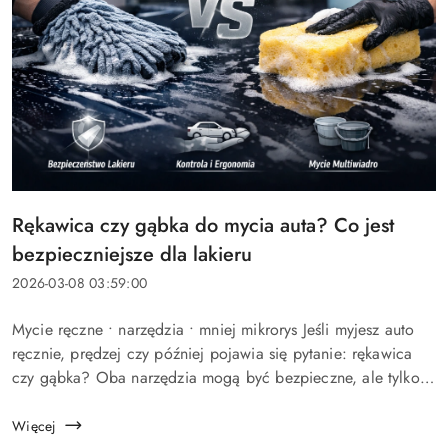
Tytuł
Rękawica czy gąbka do mycia auta? Co jest
artykułu:
bezpieczniejsze dla lakieru
Data
2026-03-08 03:59:00
dodania:
Treść
Mycie ręczne • narzędzia • mniej mikrorys Jeśli myjesz auto
artykułu:
ręcznie, prędzej czy później pojawia się pytanie: rękawica
czy gąbka? Oba narzędzia mogą być bezpieczne, ale tylko
pod jednym warunkiem: muszą minimalizować tarcie brudu o
la...
Więcej