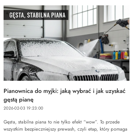
Tytuł
Pianownica do myjki: jaką wybrać i jak uzyskać
artykułu:
gęstą pianę
Data
2026-02-03 19:23:00
dodania:
Treść
Gęsta, stabilna piana to nie tylko efekt “wow”. To przede
artykułu:
wszystkim bezpieczniejszy prewash, czyli etap, który pomaga