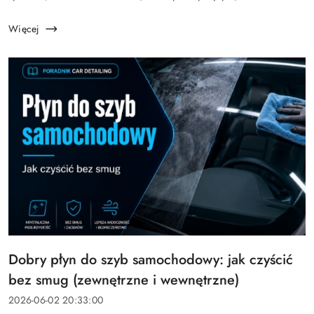
około 60–80 km/h sama spływa ze szkła, zanim sięgniesz
po wycie...
Więcej
Tytuł
Dobry płyn do szyb samochodowy: jak czyścić
artykułu:
bez smug (zewnętrzne i wewnętrzne)
Data
2026-06-02 20:33:00