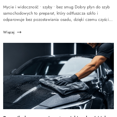
dodania:
Treść
Mycie i widoczność • szyby • bez smug Dobry płyn do szyb
artykułu:
samochodowych to preparat, który odtłuszcza szkło i
odparowuje bez pozostawiania osadu, dzięki czemu czyścisz
szybę bez smug. Smugi nie biorą się ze słabego produktu,
tylko najcz...
Więcej