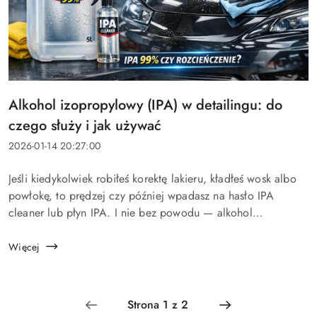
Tytuł
Alkohol izopropylowy (IPA) w detailingu: do
artykułu:
czego służy i jak używać
Data
2026-01-14 20:27:00
dodania:
Treść
Jeśli kiedykolwiek robiłeś korektę lakieru, kładłeś wosk albo
artykułu:
powłokę, to prędzej czy później wpadasz na hasło IPA
cleaner lub płyn IPA. I nie bez powodu — alkohol
izopropylowy (IPA) to jeden z najprostszych „game
changerów&rdqu...
Więcej