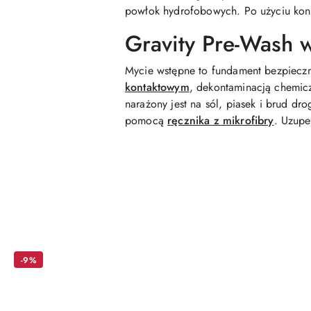
powłok hydrofobowych. Po użyciu kon
Gravity Pre-Wash w
Mycie wstępne to fundament bezpieczne
kontaktowym
, dekontaminacją chemic
narażony jest na sól, piasek i brud d
pomocą
ręcznika z mikrofibry
. Uzupe
Pomiń karuzelę produktów
-9%