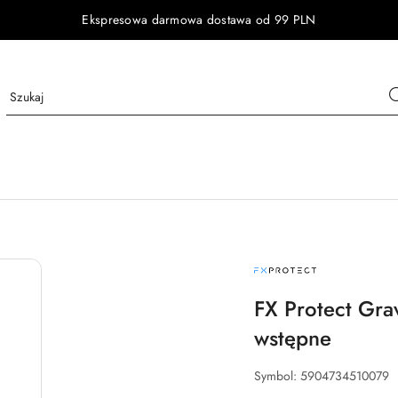
Ekspresowa darmowa dostawa od 99 PLN
NAZWA
PRODUCENTA:
FX
PROTECT
FX Protect Gra
wstępne
Symbol:
5904734510079