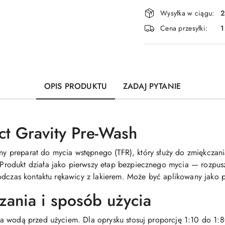
Dostępność
Wysyłka w ciągu:
2
i
Cena przesyłki:
1
dostawa
OPIS PRODUKTU
ZADAJ PYTANIE
ct Gravity Pre-Wash
czny preparat do mycia wstępnego (TFR), który służy do zmiękcza
odukt działa jako pierwszy etap bezpiecznego mycia — rozpuszc
odczas kontaktu rękawicy z lakierem. Może być aplikowany jako 
zania i sposób użycia
a wodą przed użyciem. Dla oprysku stosuj proporcję 1:10 do 1:8