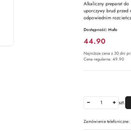
Alkaliczny preparat do
uporczywy brud przed 
odpowiednim rozcieńcz
Dostępność:
Mało
Cena:
44.90
Najniższa cena z 30 dni p
Cena regularna:
49.90
Ilość
szt.
Zamówienie telefoniczne