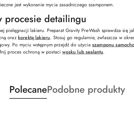
ieczne jest wykonanie mycia zasadniczego szamponem.
 procesie detailingu
j pielęgnacji lakieru. Preparat Gravity Pre-Wash sprawdza się j
zną oraz
korektą lakieru
. Stosuj go regularnie, zwłaszcza w ok
rogowy. Po myciu wstępnym przejdź do użycia
szamponu samoch
łnij proces ochroną w postaci
wosku lub sealantu
.
Produkty
Produkty
Polecane
Podobne produkty
o
o
statusie:
statusie: