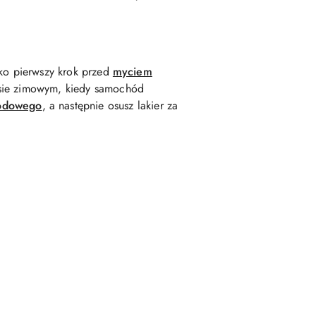
ako pierwszy krok przed
myciem
resie zimowym, kiedy samochód
odowego
, a następnie osusz lakier za