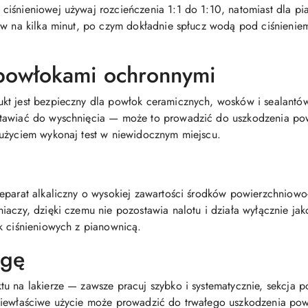
iśnieniowej używaj rozcieńczenia 1:1 do 1:10, natomiast dla pi
aw na kilka minut, po czym dokładnie spłucz wodą pod ciśnienie
powłokami ochronnymi
kt jest bezpieczny dla powłok ceramicznych, wosków i sealantó
tawiać do wyschnięcia — może to prowadzić do uszkodzenia pow
 użyciem wykonaj test w niewidocznym miejscu.
reparat alkaliczny o wysokiej zawartości środków powierzchniow
iaczy, dzięki czemu nie pozostawia nalotu i działa wyłącznie ja
k ciśnieniowych z pianownicą.
agę
u na lakierze — zawsze pracuj szybko i systematycznie, sekcja p
Niewłaściwe użycie może prowadzić do trwałego uszkodzenia powi