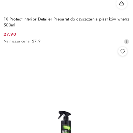
FX Protect Interior Detailer Preparat do czyszczenia plastików wnętrz
500ml
27.90
Cena
Najniższa
Najniższa cena:
27.9
promocyjna:
cena
z
30
dni
przed
obniżką