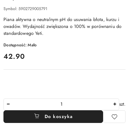
Symbol:
5902729005791
Piana aktywna o neutralnym pH do usuwania błota, kurzu i
owadów. Wydajność zwiększona o 100% w porównaniu do
standardowego Yeti.
Dostępność:
Mało
cena:
42.90
Ilość
szt.
Do koszyka