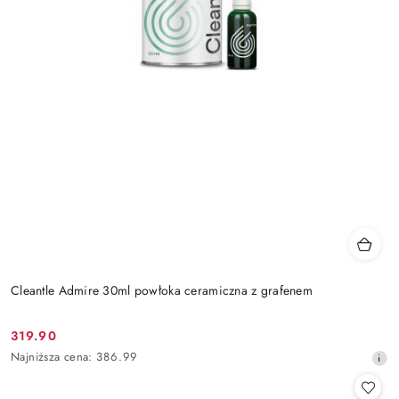
Cleantle Admire 30ml powłoka ceramiczna z grafenem
319.90
Cena
Najniższa
Najniższa cena:
386.99
promocyjna:
cena
z