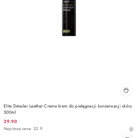
Elite Detailer Leather Creme krem do pielęgnacji konserwacji skóry
500ml
29.90
Cena
Najniższa
Najniższa cena:
32.9
promocyjna:
cena