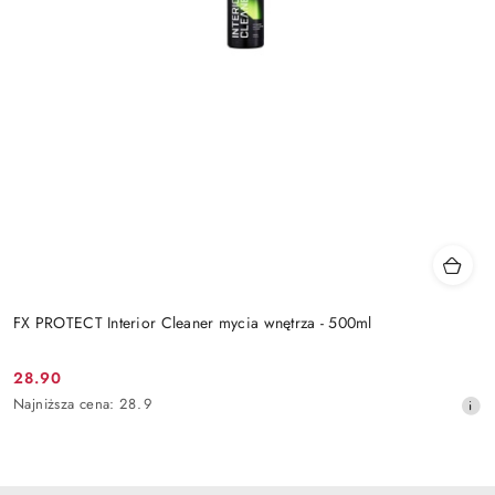
FX PROTECT Interior Cleaner mycia wnętrza - 500ml
28.90
Cena
Najniższa
Najniższa cena:
28.9
promocyjna:
cena
z
30
dni