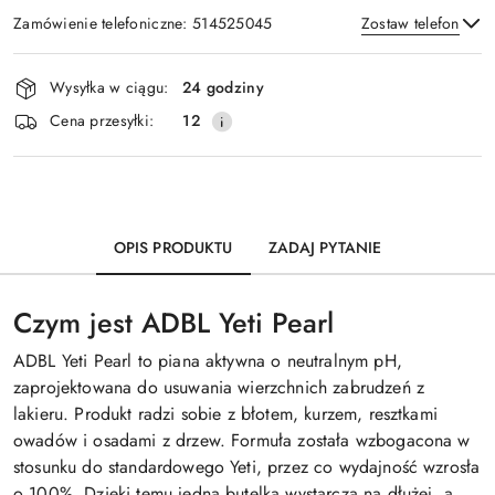
Zamówienie telefoniczne: 514525045
Zostaw telefon
Dostępność
Wysyłka w ciągu:
24 godziny
i
Wyślij
Cena przesyłki:
12
dostawa
OPIS PRODUKTU
ZADAJ PYTANIE
Czym jest ADBL Yeti Pearl
ADBL Yeti Pearl to piana aktywna o neutralnym pH,
zaprojektowana do usuwania wierzchnich zabrudzeń z
lakieru. Produkt radzi sobie z błotem, kurzem, resztkami
owadów i osadami z drzew. Formuła została wzbogacona w
stosunku do standardowego Yeti, przez co wydajność wzrosła
o 100%. Dzięki temu jedna butelka wystarcza na dłużej, a