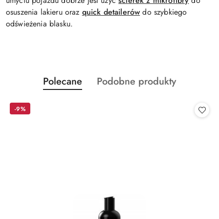
umyciu pojazdu dobrze jest użyć
ścierek z mikrofibry
do
osuszenia lakieru oraz
quick detailerów
do szybkiego
odświeżenia blasku.
Produkty
Produkty
Polecane
Podobne produkty
Pomiń karuzelę produktów
o
o
statusie:
statusie:
-9%