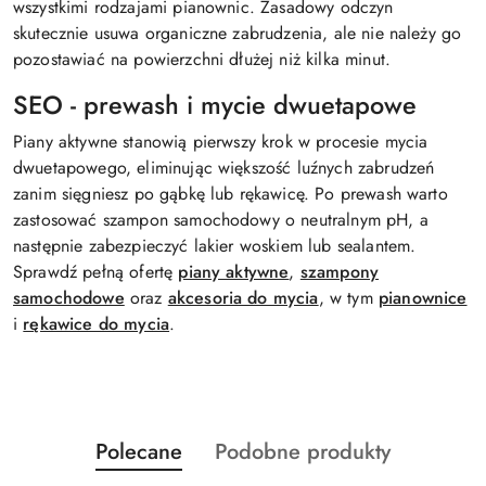
wszystkimi rodzajami pianownic. Zasadowy odczyn
skutecznie usuwa organiczne zabrudzenia, ale nie należy go
pozostawiać na powierzchni dłużej niż kilka minut.
SEO - prewash i mycie dwuetapowe
Piany aktywne stanowią pierwszy krok w procesie mycia
dwuetapowego, eliminując większość luźnych zabrudzeń
zanim sięgniesz po gąbkę lub rękawicę. Po prewash warto
zastosować szampon samochodowy o neutralnym pH, a
następnie zabezpieczyć lakier woskiem lub sealantem.
Sprawdź pełną ofertę
piany aktywne
,
szampony
samochodowe
oraz
akcesoria do mycia
, w tym
pianownice
i
rękawice do mycia
.
Produkty
Produkty
Polecane
Podobne produkty
Pomiń karuzelę produktów
o
o