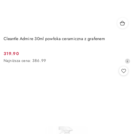
Cleantle Admire 30ml powłoka ceramiczna z grafenem
319.90
Cena
Najniższa
Najniższa cena:
386.99
promocyjna:
cena
z
30
dni
przed
obniżką