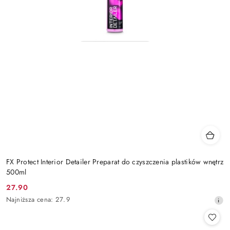
FX Protect Interior Detailer Preparat do czyszczenia plastików wnętrz
500ml
27.90
Cena
Najniższa
Najniższa cena:
27.9
promocyjna:
cena
z
30