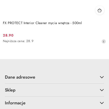
FX PROTECT Interior Cleaner mycia wnętrza - 500ml
28.90
Cena
Najniższa
Najniższa cena:
28.9
promocyjna:
cena
z
30
dni
przed
obniżką
Dane adresowe
Sklep
Informacje