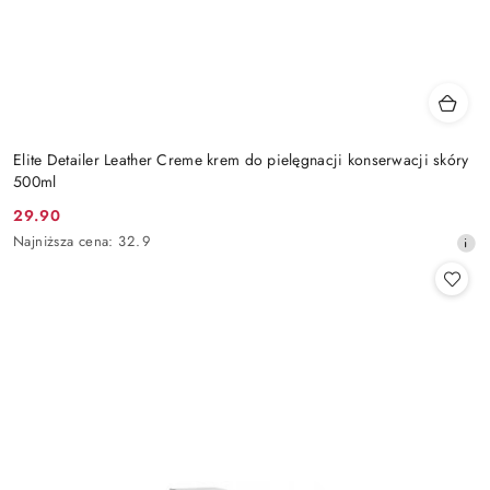
Elite Detailer Leather Creme krem do pielęgnacji konserwacji skóry
500ml
29.90
Cena
Najniższa
Najniższa cena:
32.9
promocyjna:
cena
z
30
dni
przed
obniżką