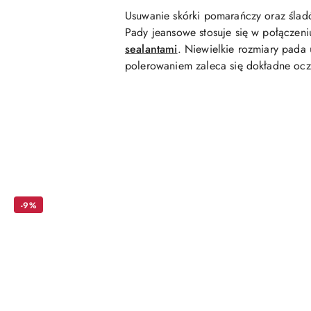
Usuwanie skórki pomarańczy oraz śladó
Pady jeansowe stosuje się w połączen
sealantami
. Niewielkie rozmiary pada 
polerowaniem zaleca się dokładne oc
Pomiń karuzelę produktów
-9%