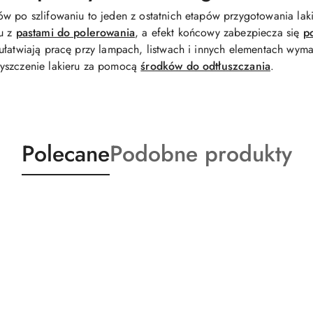
w po szlifowaniu to jeden z ostatnich etapów przygotowania lak
iu z
pastami do polerowania
, a efekt końcowy zabezpiecza się
p
ułatwiają pracę przy lampach, listwach i innych elementach wyma
zyszczenie lakieru za pomocą
środków do odtłuszczania
.
Produkty
Produkty
Polecane
Podobne produkty
o
o
statusie:
statusie: