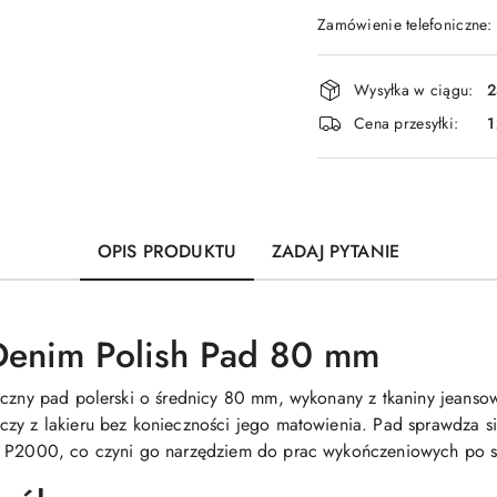
Zamówienie telefoniczne
Dostępność
Wysyłka w ciągu:
2
i
Cena przesyłki:
1
dostawa
OPIS PRODUKTU
ZADAJ PYTANIE
Denim Polish Pad 80 mm
yczny pad polerski o średnicy 80 mm, wykonany z tkaniny jeanso
czy z lakieru bez konieczności jego matowienia. Pad sprawdza 
o P2000, co czyni go narzędziem do prac wykończeniowych po s