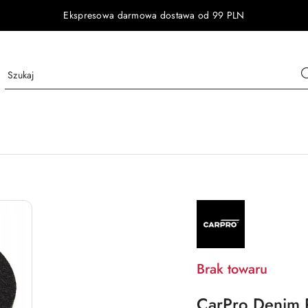
Ekspresowa darmowa dostawa od 99 PLN
NAZWA
PRODUCENTA:
CARPRO
Brak towaru
CarPro Denim P