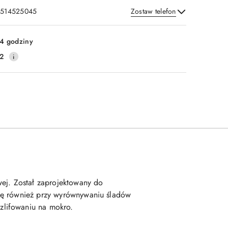
: 514525045
Zostaw telefon
Wyślij
4 godziny
2
wej. Został zaprojektowany do
się również przy wyrównywaniu śladów
zlifowaniu na mokro.