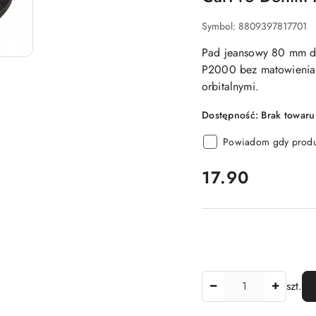
Symbol:
8809397817701
Pad jeansowy 80 mm do
P2000 bez matowienia l
orbitalnymi.
Dostępność:
Brak towaru
Powiadom gdy produk
cena:
17.90
Ilość
szt.