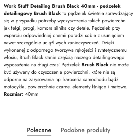
Work Stuff Detailing Brush Black 40mm - pędzelek
detailingowy
Brush Black
to pędzelek świetnie sprawdzający
się w przypadku potrzeby wyczyszczenia takich powierzchni
jak felgi, progi, komora silnika czy detale. Pędzelek przy
wsparciu odpowiedniej chemii poradzi sobie z usunięciem
nawet szczególnie uciążliwych zanieczyszczeń. Dzięki
wykonanej z odpornego tworzywa rękojeści i syntetycznemu
włosiu, Brush Black stanie częścią naszego detailingowego
wyposażenia na długi czas! Pędzelek
Brush Black
nie może
być używany do czyszczenia powierzchni, które nie są
odporne na zarysowania np. karoseria samochodu bądź
motocykla, powierzchnie czarne, elementy lśniące i matowe.
Rozmiar:
40mm
Produkty
Produkty
Polecane
Podobne produkty
Pomiń karuzelę produktów