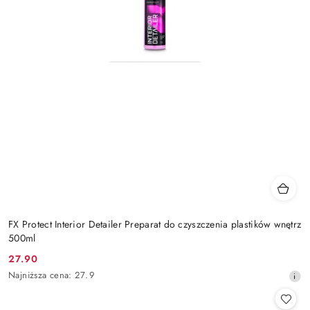
FX Protect Interior Detailer Preparat do czyszczenia plastików wnętrz
500ml
27.90
Cena
Najniższa
Najniższa cena:
27.9
promocyjna:
cena
z