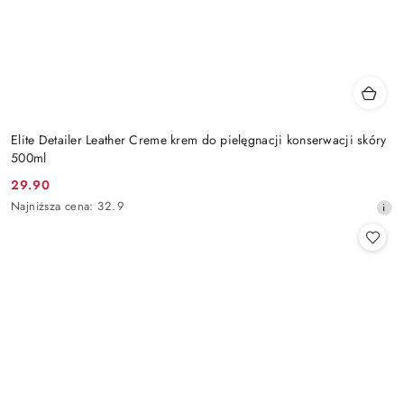
Elite Detailer Leather Creme krem do pielęgnacji konserwacji skóry
500ml
29.90
Cena
Najniższa
Najniższa cena:
32.9
promocyjna:
cena
z
30
dni
przed
obniżką