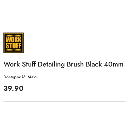
NAZWA
PRODUCENTA:
WORK
STUFF
Work Stuff Detailing Brush Black 40mm
Dostępność:
Mało
cena:
39.90