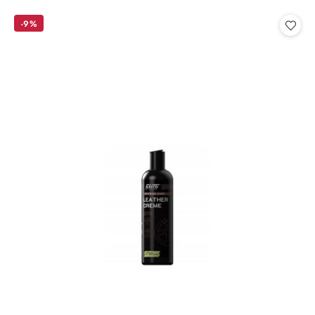
o
o
statusie:
statusie:
-9%