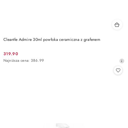
Cleantle Admire 30ml powłoka ceramiczna z grafenem
319.90
Cena
Najniższa
Najniższa cena:
386.99
promocyjna:
cena
z
30
dni
przed
obniżką