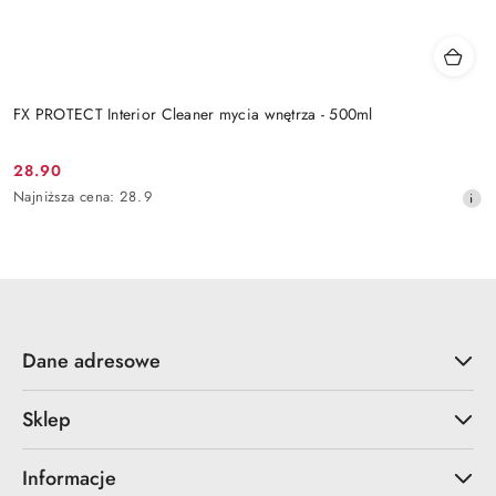
FX PROTECT Interior Cleaner mycia wnętrza - 500ml
28.90
Cena
Najniższa
Najniższa cena:
28.9
promocyjna:
cena
z
30
dni
przed
obniżką
Dane adresowe
Sklep
Informacje