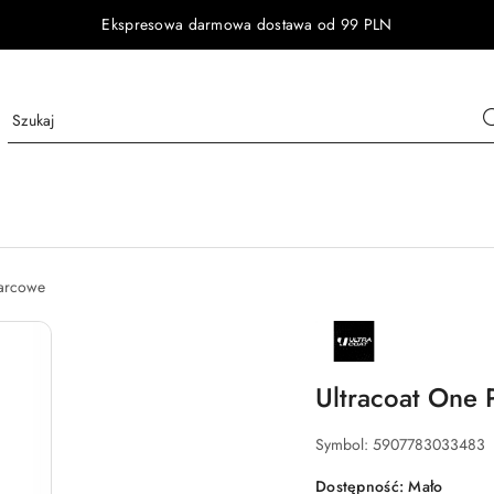
Ekspresowa darmowa dostawa od 99 PLN
warcowe
NAZWA
PRODUCENTA:
ULTRACOAT
Ultracoat One 
Symbol:
5907783033483
Dostępność:
Mało