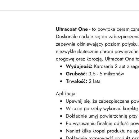
Ultracoat One
- to powłoka ceramiczn
Doskonale nadaje się do zabezpieczenia 
zapewnia olśniewający poziom połysku
niezwykle skutecznie chroni powierzchn
drogową oraz korozją. Ultracoat One t
Wydajność:
Karoseria 2 aut z se
Grubość:
3,5 - 5 mikronów
Trwałość:
2 lata
Aplikacja:
Upewnij się, że zabezpieczana pow
W razie potrzeby wykonać korektę
Dokładnie umyj powierzchnię przy
Po wysuszeniu finalnie odtłuść pow
Nanieś kilka kropel produktu na apl
Dokładnie rozprowadź produkt prz