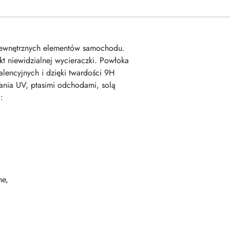
zewnętrznych elementów samochodu.
kt niewidzialnej wycieraczki. Powłoka
lencyjnych i dzięki twardości 9H
wania UV, ptasimi odchodami, solą
:
ne,