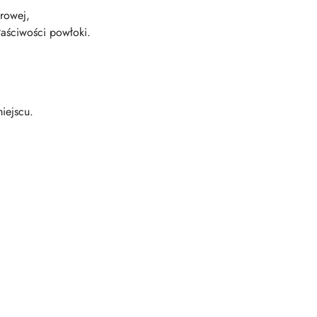
browej,
łaściwości powłoki.
iejscu.