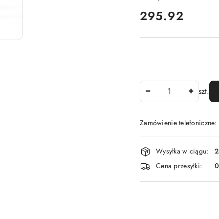
cena:
295.92
Ilość
szt.
Zamówienie telefoniczne
Dostępność
Wysyłka w ciągu:
2
i
Cena przesyłki:
dostawa