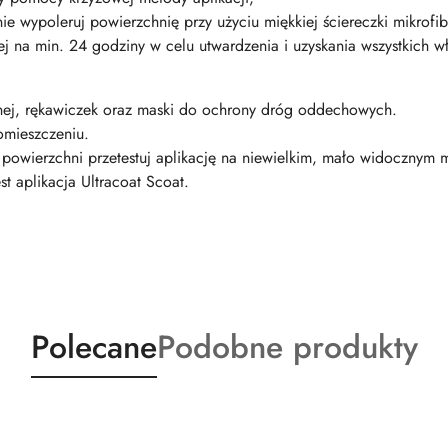
nie wypoleruj powierzchnię przy użyciu miękkiej ściereczki mikrofi
 na min. 24 godziny w celu utwardzenia i uzyskania wszystkich w
nnej, rękawiczek oraz maski do ochrony dróg oddechowych.
omieszczeniu.
owierzchni przetestuj aplikację na niewielkim, mało widocznym m
t aplikacja Ultracoat Scoat.
Produkty
Produkty
Polecane
Podobne produkty
o
o
statusie:
statusie: