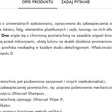
OPIS PRODUKTU
ZADAJ PYTANIE
a o uniwersalnych zastosowaniu, opracowana do zabezpieczenia 
lakieru, felg, elementów plastikowych i szyb, tworząc na nich efe
.
One
wiąże się z chronioną powierzchnią na zasadzie wiązań kowa
ię przed mikrorysami, utratą koloru na skutek działania promienio
o powłoka niezbędną w każdym studiu detailingowym. Właściwości
gmentu D
ierzchnia jest pozbawiona zarysowań i innych niedoskonałości,
 zabezpieczanej powierzchni, np. poprzez polerowanie mechanicz
 użyciu Ultracoat Shampoo ,
ierzchnię używając Ultracoat Wipe It!,
ikator,
y pomocy krzyżowej metody aplikacji,