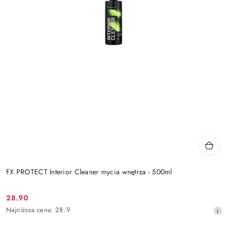
FX PROTECT Interior Cleaner mycia wnętrza - 500ml
28.90
Cena
Najniższa
Najniższa cena:
28.9
promocyjna:
cena
z