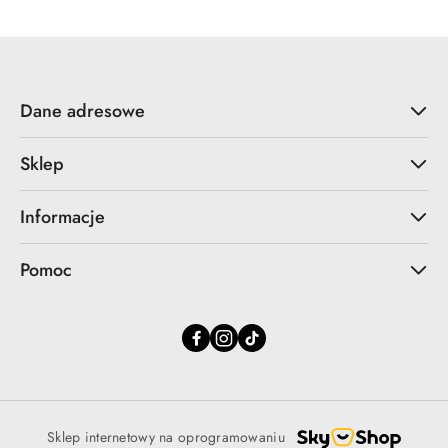
30
dni
przed
obniżką
Dane adresowe
Sklep
Informacje
Pomoc
Sklep internetowy na oprogramowaniu