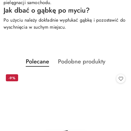
pielęgnacji samochodu.
Jak dbać o gąbkę po myciu?
Po użyciu należy dokładnie wypłukać gąbkę i pozostawić do
wyschnięcia w suchym miejscu.
Produkty
Produkty
Polecane
Podobne produkty
Pomiń karuzelę produktów
o
o
statusie:
statusie:
-9%