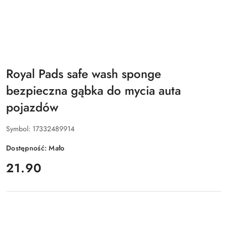
Royal Pads safe wash sponge
bezpieczna gąbka do mycia auta
pojazdów
Symbol:
17332489914
Dostępność:
Mało
cena:
21.90