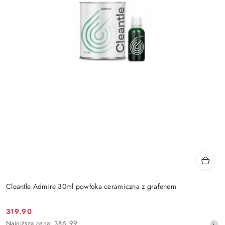
Cleantle Admire 30ml powłoka ceramiczna z grafenem
319.90
Cena
Najniższa
Najniższa cena:
386.99