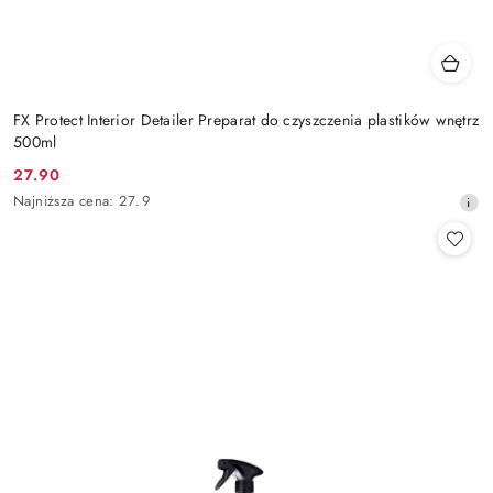
FX Protect Interior Detailer Preparat do czyszczenia plastików wnętrz
500ml
27.90
Cena
Najniższa
Najniższa cena:
27.9
promocyjna:
cena
z
30
dni
przed
obniżką