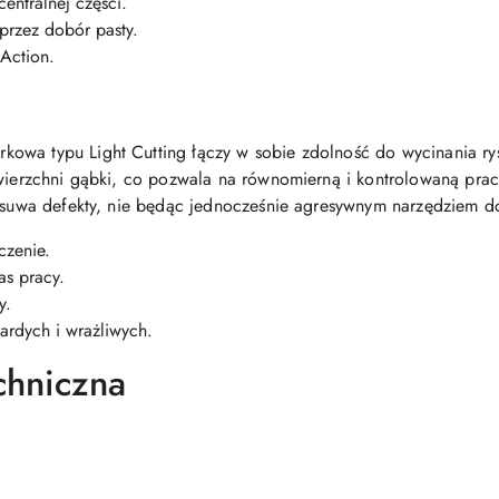
centralnej części.
przez dobór pasty.
Action.
owa typu Light Cutting łączy w sobie zdolność do wycinania rys
owierzchni gąbki, co pozwala na równomierną i kontrolowaną prac
 usuwa defekty, nie będąc jednocześnie agresywnym narzędziem do
czenie.
as pracy.
y.
ardych i wrażliwych.
chniczna