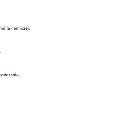
i lakierniczej.
.
kończenia.