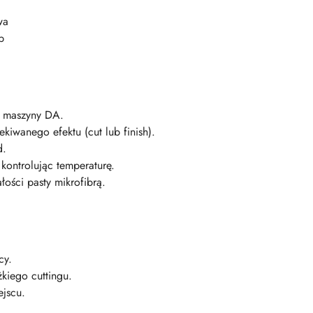
wa
p
 maszyny DA.
kiwanego efektu (cut lub finish).
d.
kontrolując temperaturę.
ości pasty mikrofibrą.
cy.
kiego cuttingu.
ejscu.