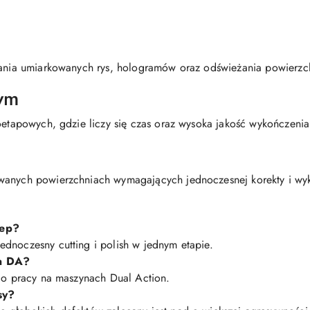
wania umiarkowanych rys, hologramów oraz odświeżania powierzchn
wym
noetapowych, gdzie liczy się czas oraz wysoka jakość wykończenia
wanych powierzchniach wymagających jednoczesnej korekty i wy
tep?
dnoczesny cutting i polish w jednym etapie.
yn DA?
 do pracy na maszynach Dual Action.
sy?