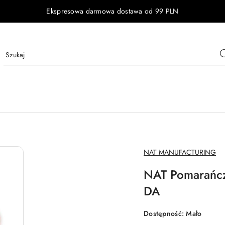
Ekspresowa darmowa dostawa od 99 PLN
NAZWA
NAT MANUFACTURING
PRODUCENTA:
NAT Pomarańcz
DA
Dostępność:
Mało