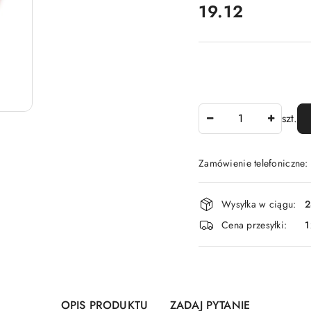
cena:
19.12
Ilość
szt.
Zamówienie telefoniczne
Dostępność
Wysyłka w ciągu:
2
i
Cena przesyłki:
1
dostawa
OPIS PRODUKTU
ZADAJ PYTANIE