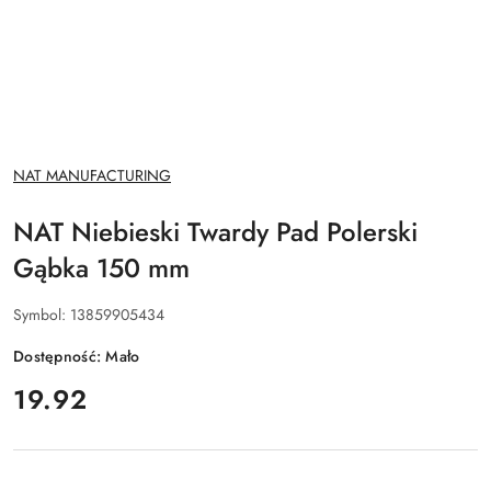
NAZWA
NAT MANUFACTURING
PRODUCENTA:
NAT Niebieski Twardy Pad Polerski
Gąbka 150 mm
Symbol:
13859905434
Dostępność:
Mało
cena:
19.92