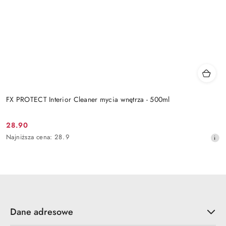
FX PROTECT Interior Cleaner mycia wnętrza - 500ml
28.90
Cena
Najniższa
Najniższa cena:
28.9
promocyjna:
cena
z
30
dni
przed
obniżką
Dane adresowe