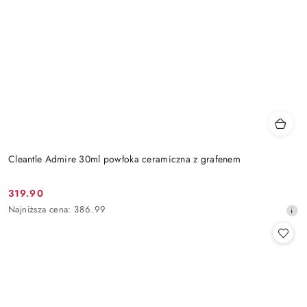
Cleantle Admire 30ml powłoka ceramiczna z grafenem
319.90
Cena
Najniższa
Najniższa cena:
386.99
promocyjna:
cena
z
30
dni
przed
obniżką