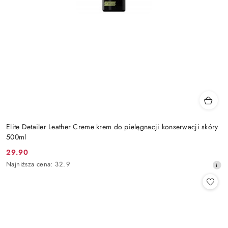
Elite Detailer Leather Creme krem do pielęgnacji konserwacji skóry
500ml
29.90
Cena
Najniższa
Najniższa cena:
32.9
promocyjna:
cena
z
30
dni
przed
obniżką