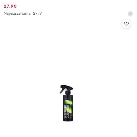
27.90
Cena
Najniższa
Najniższa cena:
27.9
promocyjna:
cena
z
30
dni
przed
obniżką