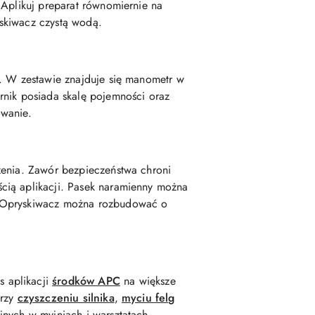
 Aplikuj preparat równomiernie na
skiwacz czystą wodą.
u. W zestawie znajduje się manometr w
rnik posiada skalę pojemności oraz
owanie.
zenia. Zawór bezpieczeństwa chroni
cią aplikacji. Pasek naramienny można
. Opryskiwacz można rozbudować o
s aplikacji
środków APC
na większe
przy
czyszczeniu silnika
,
myciu felg
nych w myjniach i warsztatach.