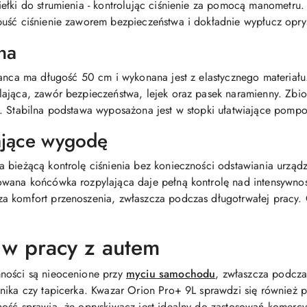
ełki do strumienia - kontrolując ciśnienie za pomocą manometru.
puść ciśnienie zaworem bezpieczeństwa i dokładnie wypłucz opry
na
lanca ma długość 50 cm i wykonana jest z elastycznego materiał
ająca, zawór bezpieczeństwa, lejek oraz pasek naramienny. Zbio
y. Stabilna podstawa wyposażona jest w stopki ułatwiające pomp
ające wygodę
 bieżącą kontrolę ciśnienia bez konieczności odstawiania urząd
owana końcówka rozpylająca daje pełną kontrolę nad intensywnoś
za komfort przenoszenia, zwłaszcza podczas długotrwałej pracy
 w pracy z autem
ności są nieocenione przy
myciu samochodu
, zwłaszcza podcza
nika czy tapicerka. Kwazar Orion Pro+ 9L sprawdzi się również 
ość sprawia, że opryskiwacz jest idealny do zastosowań komercyj