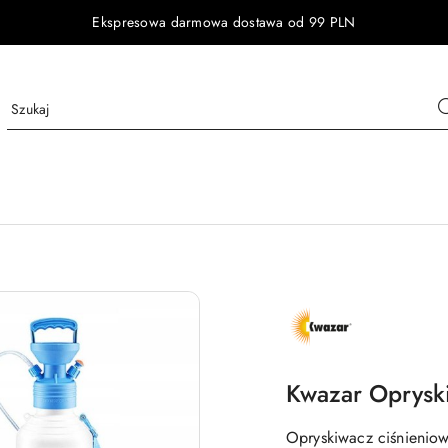
Ekspresowa darmowa dostawa od 99 PLN
NAZWA
PRODUCENTA:
KWAZAR
Kwazar Oprysk
Opryskiwacz ciśnieniow