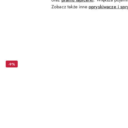
Zobacz także inne
opryskiwacze i spr
Pomiń karuzelę produktów
-9%