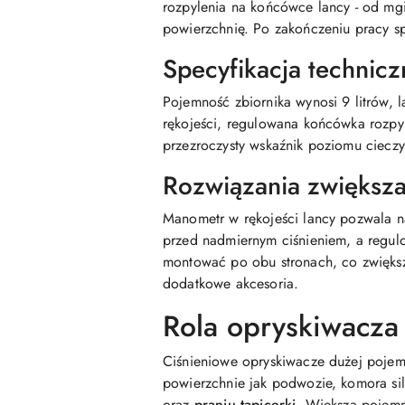
rozpylenia na końcówce lancy - od mgi
powierzchnię. Po zakończeniu pracy s
Specyfikacja technicz
Pojemność zbiornika wynosi 9 litrów, 
rękojeści, regulowana końcówka rozpyl
przezroczysty wskaźnik poziomu ciecz
Rozwiązania zwiększ
Manometr w rękojeści lancy pozwala na
przed nadmiernym ciśnieniem, a regul
montować po obu stronach, co zwięks
dodatkowe akcesoria.
Rola opryskiwacza
Ciśnieniowe opryskiwacze dużej pojem
powierzchnie jak podwozie, komora sil
oraz
praniu tapicerki
. Większa pojemn