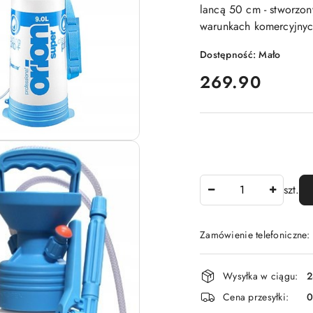
lancą 50 cm - stworzo
warunkach komercyjnyc
Dostępność:
Mało
cena:
269.90
Ilość
szt.
Zamówienie telefoniczne
Dostępność
Wysyłka w ciągu:
2
i
Cena przesyłki:
dostawa