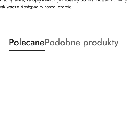
yskiwacze
dostępne w naszej ofercie.
Produkty
Produkty
Polecane
Podobne produkty
o
o
statusie:
statusie: