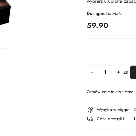
wybierz ulubione zapac
Dostępność:
Mało
cena:
59.90
Ilość
szt.
Zamówienie telefoniczne
Dostępność
Wysyłka w ciągu:
2
i
Cena przesyłki:
1
dostawa