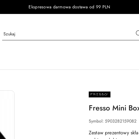
Ekspresowa darmowa dostawa od 99 PLN
NAZWA
PRODUCENTA:
FRESSO
Fresso Mini Bo
Symbol:
5903282159082
Zestaw prezentowy skład