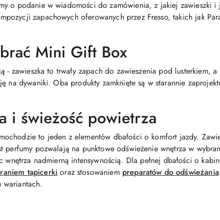
y o podanie w wiadomości do zamówienia, z jakiej zawieszki i j
pozycji zapachowych oferowanych przez Fresso, takich jak Para
brać Mini Gift Box
ją - zawieszka to trwały zapach do zawieszenia pod lusterkiem, a
cję na dywaniki. Oba produkty zamknięte są w starannie zaproj
a i świeżość powietrza
ochodzie to jeden z elementów dbałości o komfort jazdy. Zawi
ast perfumy pozwalają na punktowe odświeżenie wnętrza w wybr
ąc wnętrza nadmierną intensywnością. Dla pełnej dbałości o kabi
raniem tapicerki
oraz stosowaniem
preparatów do odświeżania
u wariantach.