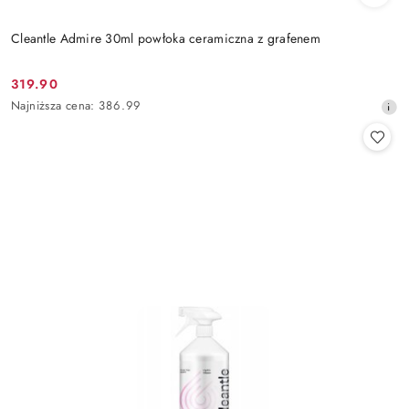
Cleantle Admire 30ml powłoka ceramiczna z grafenem
319.90
Cena
Najniższa
Najniższa cena:
386.99
promocyjna:
cena
z
30
dni
przed
obniżką