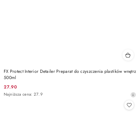
FX Protect Interior Detailer Preparat do czyszczenia plastików wnętrz
500ml
27.90
Cena
Najniższa
Najniższa cena:
27.9
promocyjna:
cena
z
30
dni
przed
obniżką