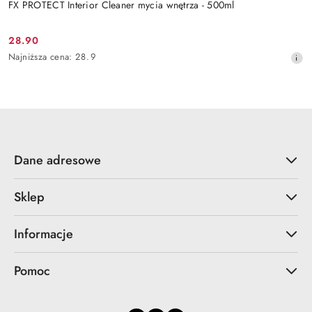
FX PROTECT Interior Cleaner mycia wnętrza - 500ml
28.90
Cena
Najniższa
Najniższa cena:
28.9
promocyjna:
cena
z
30
dni
przed
obniżką
Dane adresowe
Sklep
Informacje
Pomoc