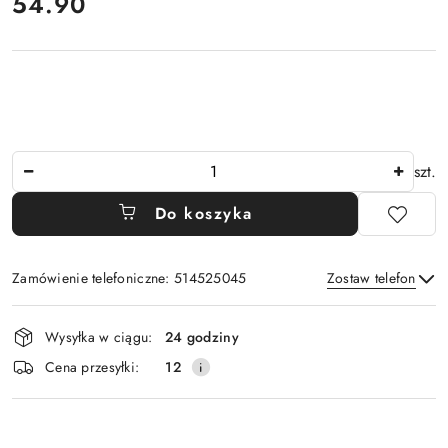
cena:
54.90
Ilość
szt.
Do koszyka
Zamówienie telefoniczne: 514525045
Zostaw telefon
Dostępność
Wysyłka w ciągu:
24 godziny
i
Wyślij
Cena przesyłki:
12
dostawa