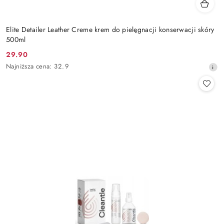
Elite Detailer Leather Creme krem do pielęgnacji konserwacji skóry
500ml
29.90
Cena
Najniższa
Najniższa cena:
32.9
promocyjna:
cena
z
30
dni
przed
obniżką