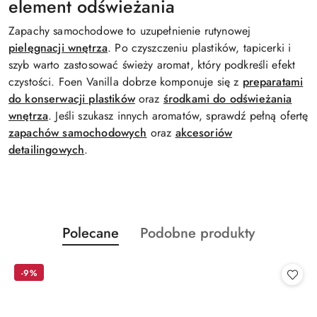
element odświeżania
Zapachy samochodowe to uzupełnienie rutynowej
pielęgnacji wnętrza
. Po czyszczeniu plastików, tapicerki i
szyb warto zastosować świeży aromat, który podkreśli efekt
czystości. Foen Vanilla dobrze komponuje się z
preparatami
do konserwacji plastików
oraz
środkami do odświeżania
wnętrza
. Jeśli szukasz innych aromatów, sprawdź pełną ofertę
zapachów samochodowych
oraz
akcesoriów
detailingowych
.
Produkty
Produkty
Polecane
Podobne produkty
Pomiń karuzelę produktów
o
o
statusie:
statusie:
-9%