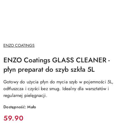
NAZWA
ENZO COATINGS
PRODUCENTA:
ENZO Coatings GLASS CLEANER -
płyn preparat do szyb szkła 5L
Gotowy do użycia płyn do mycia szyb w pojemności 5L,
odtłuszcza i czyści bez smug. Idealny dla warsztatów i
regularnej pielęgnacji.
Dostępność:
Mało
Cena:
59.90