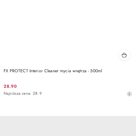
FX PROTECT Interior Cleaner mycia wnętrza - 500ml
28.90
Cena
Najniższa
Najniższa cena:
28.9
promocyjna:
cena
z
30
dni
przed
obniżką