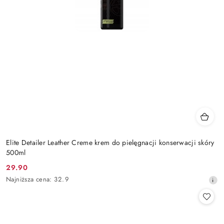
Elite Detailer Leather Creme krem do pielęgnacji konserwacji skóry
500ml
29.90
Cena
Najniższa
Najniższa cena:
32.9
promocyjna:
cena
z
30
dni
przed