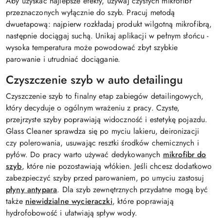
Aby uzyskać najlepsze efekty, używaj czystych mikrofibr
przeznaczonych wyłącznie do szyb. Pracuj metodą
dwuetapową: najpierw rozkładaj produkt wilgotną mikrofibrą,
następnie dociągaj suchą. Unikaj aplikacji w pełnym słońcu -
wysoka temperatura może powodować zbyt szybkie
parowanie i utrudniać dociąganie.
Czyszczenie szyb w auto detailingu
Czyszczenie szyb to finalny etap zabiegów detailingowych,
który decyduje o ogólnym wrażeniu z pracy. Czyste,
przejrzyste szyby poprawiają widoczność i estetykę pojazdu.
Glass Cleaner sprawdza się po myciu lakieru, deironizacji
czy polerowania, usuwając resztki środków chemicznych i
pyłów. Do pracy warto używać dedykowanych
mikrofibr do
szyb
, które nie pozostawiają włókien. Jeśli chcesz dodatkowo
zabezpieczyć szyby przed parowaniem, po umyciu zastosuj
płyny antypara
. Dla szyb zewnętrznych przydatne mogą być
także
niewidzialne wycieraczki
, które poprawiają
hydrofobowość i ułatwiają spływ wody.