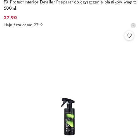
FX Protect Interior Detailer Preparat do czyszczenia plastików wnętrz
500ml
27.90
Cena
Najniższa
Najniższa cena:
27.9
promocyjna:
cena
z
30
dni
przed
obniżką