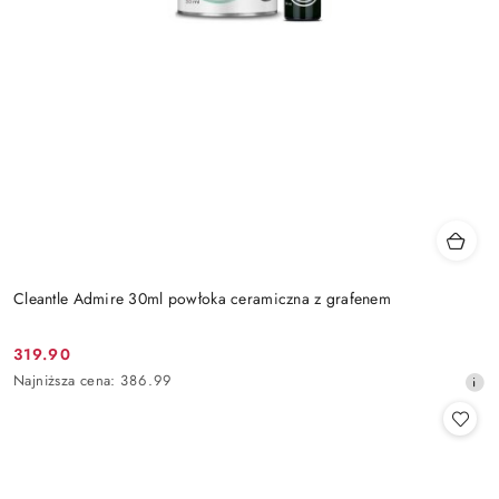
Cleantle Admire 30ml powłoka ceramiczna z grafenem
319.90
Cena
Najniższa
Najniższa cena:
386.99
promocyjna:
cena
z
30
dni
przed