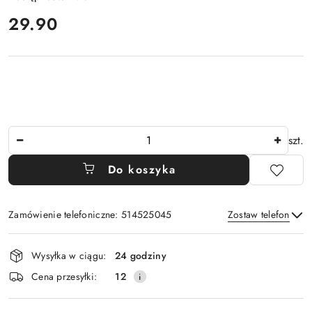
cena:
29.90
Ilość
szt.
Do koszyka
Zamówienie telefoniczne: 514525045
Zostaw telefon
Dostępność
Wysyłka w ciągu:
24 godziny
i
Wyślij
Cena przesyłki:
12
dostawa