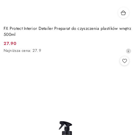
FX Protect Interior Detailer Preparat do czyszczenia plastików wnętrz
500ml
27.90
Cena
Najniższa
Najniższa cena:
27.9
promocyjna:
cena
z
30
dni
przed
obniżką