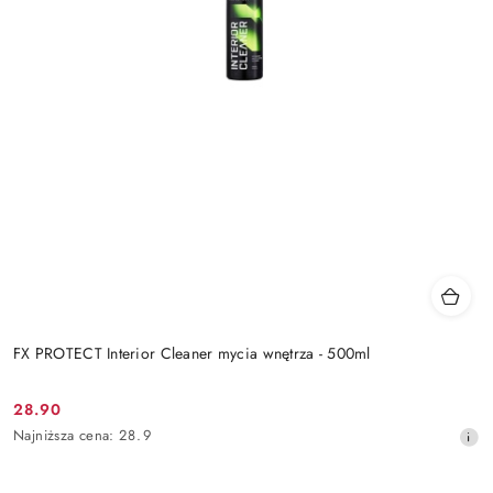
FX PROTECT Interior Cleaner mycia wnętrza - 500ml
28.90
Cena
Najniższa
Najniższa cena:
28.9
promocyjna:
cena
z