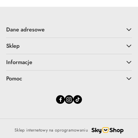
30
dni
przed
obniżką
Dane adresowe
Sklep
Informacje
Pomoc
Sklep internetowy na oprogramowaniu