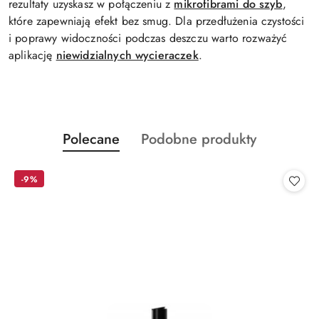
rezultaty uzyskasz w połączeniu z
mikrofibrami do szyb
,
które zapewniają efekt bez smug. Dla przedłużenia czystości
i poprawy widoczności podczas deszczu warto rozważyć
aplikację
niewidzialnych wycieraczek
.
Produkty
Produkty
Polecane
Podobne produkty
Pomiń karuzelę produktów
o
o
statusie:
statusie:
-9%