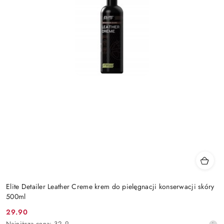
Elite Detailer Leather Creme krem do pielęgnacji konserwacji skóry
500ml
29.90
Cena
Najniższa
Najniższa cena:
32.9