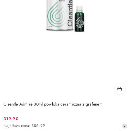
Cleantle Admire 30ml powłoka ceramiczna z grafenem
319.90
Cena
Najniższa
Najniższa cena:
386.99
promocyjna:
cena