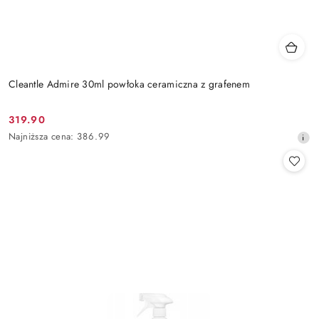
Cleantle Admire 30ml powłoka ceramiczna z grafenem
319.90
Cena
Najniższa
Najniższa cena:
386.99
promocyjna:
cena
z
30
dni
przed
obniżką