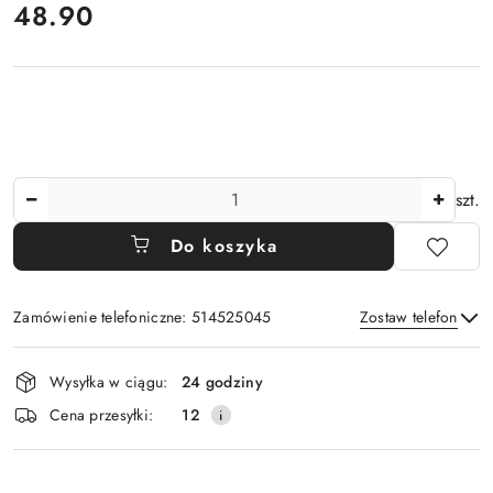
cena:
48.90
Ilość
szt.
Do koszyka
Zamówienie telefoniczne: 514525045
Zostaw telefon
Dostępność
Wysyłka w ciągu:
24 godziny
i
Wyślij
Cena przesyłki:
12
dostawa