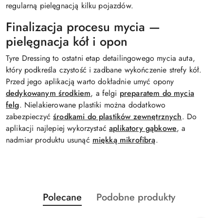
regularną pielęgnacją kilku pojazdów.
Finalizacja procesu mycia —
pielęgnacja kół i opon
Tyre Dressing to ostatni etap detailingowego mycia auta,
który podkreśla czystość i zadbane wykończenie strefy kół.
Przed jego aplikacją warto dokładnie umyć opony
dedykowanym środkiem
, a felgi
preparatem do mycia
felg
. Nielakierowane plastiki można dodatkowo
zabezpieczyć
środkami do plastików zewnętrznych
. Do
aplikacji najlepiej wykorzystać
aplikatory gąbkowe
, a
nadmiar produktu usunąć
miękką mikrofibrą
.
Produkty
Produkty
Polecane
Podobne produkty
Pomiń karuzelę produktów
o
o