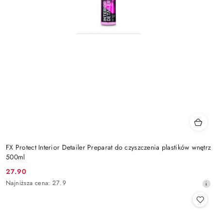
FX Protect Interior Detailer Preparat do czyszczenia plastików wnętrz
500ml
27.90
Cena
Najniższa
Najniższa cena:
27.9
promocyjna:
cena
z
30