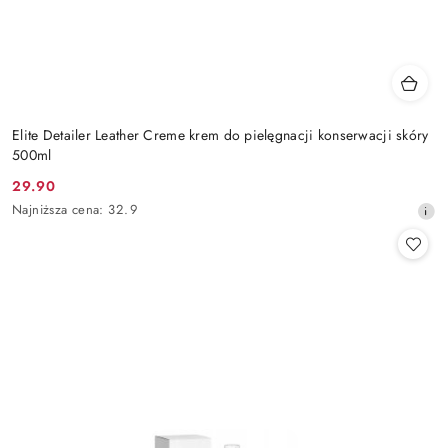
Elite Detailer Leather Creme krem do pielęgnacji konserwacji skóry
500ml
29.90
Cena
Najniższa
Najniższa cena:
32.9
promocyjna:
cena
z
30
dni
przed
obniżką