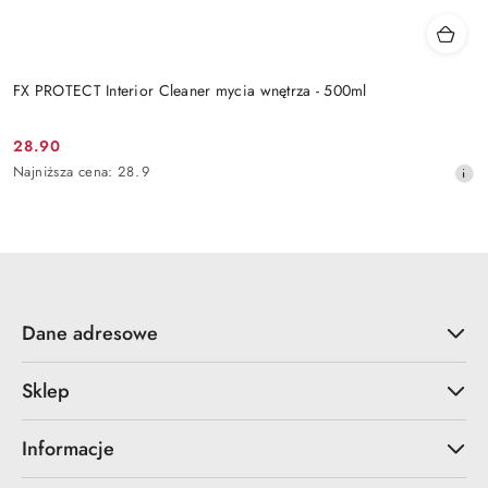
FX PROTECT Interior Cleaner mycia wnętrza - 500ml
28.90
Cena
Najniższa
Najniższa cena:
28.9
promocyjna:
cena
z
30
dni
przed
obniżką
Dane adresowe
Sklep
Informacje