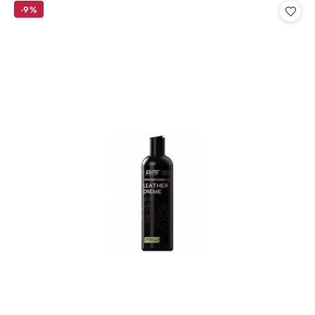
statusie:
statusie:
-9%