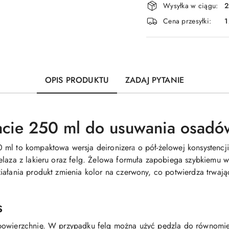
Wysyłka w ciągu:
2
i
Cena przesyłki:
1
dostawa
OPIS PRODUKTU
ZADAJ PYTANIE
acie 250 ml do usuwania osadó
ml to kompaktowa wersja deironizerа o pół-żelowej konsystencji
elaza z lakieru oraz felg. Żelowa formuła zapobiega szybkiemu 
iałania produkt zmienia kolor na czerwony, co potwierdza trwaj
s
 powierzchnię. W przypadku felg można użyć pędzla do równomi