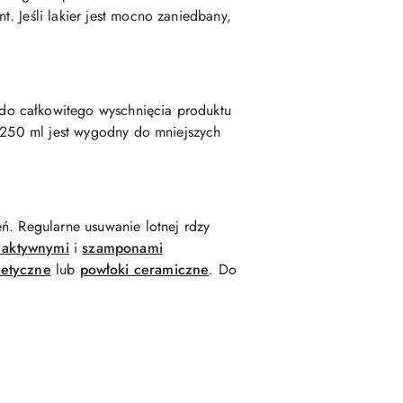
. Jeśli lakier jest mocno zaniedbany,
do całkowitego wyschnięcia produktu
t 250 ml jest wygodny do mniejszych
ń. Regularne usuwanie lotnej rdzy
 aktywnymi
i
szamponami
tetyczne
lub
powłoki ceramiczne
. Do