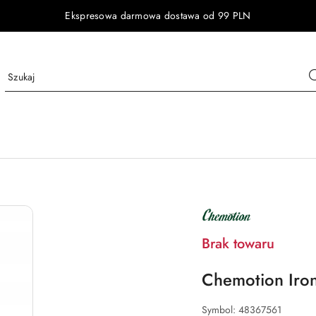
Ekspresowa darmowa dostawa od 99 PLN
NAZWA
PRODUCENTA:
CHEMOTION
Brak towaru
Chemotion Iron
Symbol:
48367561