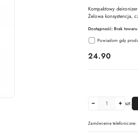
Kompaktowy deironizer 2
Żelowa konsystencja, c
Dostępność:
Brak towaru
Powiadom gdy produk
cena:
24.90
Ilość
szt.
Zamówienie telefoniczne
Dostępność