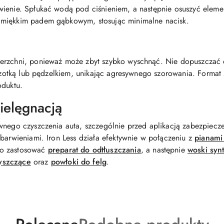
ienie. Spłukać wodą pod ciśnieniem, a następnie osuszyć element
 miękkim padem gąbkowym, stosując minimalne nacisk.
erzchni, ponieważ może zbyt szybko wyschnąć. Nie dopuszczać 
szczotką lub pędzelkiem, unikając agresywnego szorowania. Forma
oduktu.
ielęgnacją
wnego czyszczenia auta, szczególnie przed aplikacją zabezpiecze
ebarwieniami. Iron Less działa efektywnie w połączeniu z
pianami
rto zastosować
preparat do odtłuszczania
, a następnie
woski syn
yszczące
oraz
powłoki do felg
.