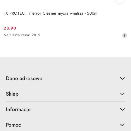
FX PROTECT Interior Cleaner mycia wnętrza - 500ml
28.90
Cena
Najniższa
Najniższa cena:
28.9
promocyjna:
cena
z
30
dni
przed
obniżką
Dane adresowe
Sklep
Informacje
Pomoc