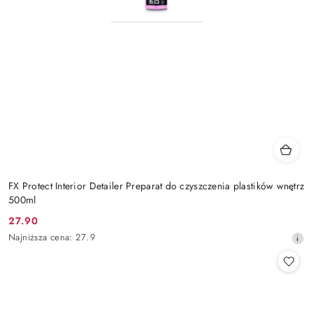
FX Protect Interior Detailer Preparat do czyszczenia plastików wnętrz
500ml
27.90
Cena
Najniższa
Najniższa cena:
27.9
promocyjna:
cena
z
30
dni
przed
obniżką