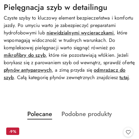
Pielęgnacja szyb w detailingu
Czyste szyby to kluczowy element bezpieczeństwa i komfortu
jazdy. Po umyciu warto je zabezpieczyć preparatami
hydrofobowymi lub
niewidzialnymi wycieraczkami
, które
wspomagają widoczność w trudnych warunkach. Do
kompleksowej pielęgnacji warto sięgnąć również po
mikrofibry do szyb
, które nie pozostawiają włókien. Jeżeli
borykasz się z parowaniem szyb od wewnątrz, sprawdź ofertę
płynów antyparowych
, a zimą przyda się
odmrażacz do
szyb
. Całą kategorię płynów zewnętrznych znajdziesz
tutaj
.
Produkty
Produkty
Polecane
Podobne produkty
Pomiń karuzelę produktów
o
o
statusie:
statusie:
-9%