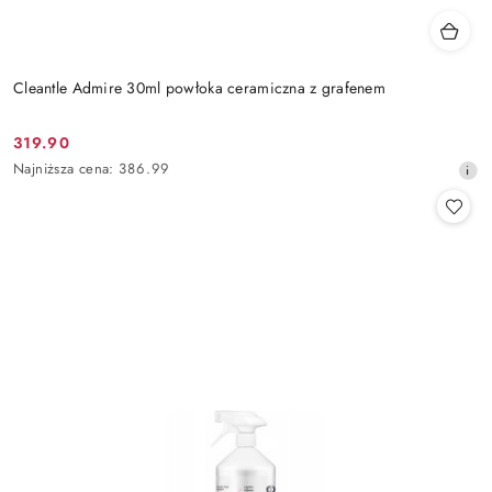
Cleantle Admire 30ml powłoka ceramiczna z grafenem
319.90
Cena
Najniższa
Najniższa cena:
386.99
promocyjna:
cena
z
30
dni
przed
obniżką