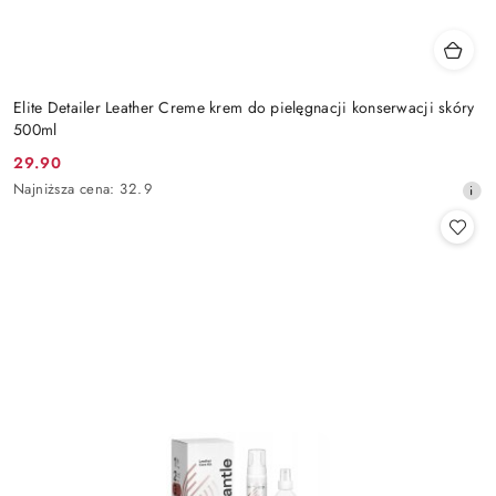
Elite Detailer Leather Creme krem do pielęgnacji konserwacji skóry
500ml
29.90
Cena
Najniższa
Najniższa cena:
32.9
promocyjna:
cena
z
30
dni
przed
obniżką