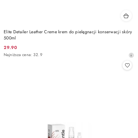
Elite Detailer Leather Creme krem do pielęgnacji konserwacji skóry
500ml
29.90
Cena
Najniższa
Najniższa cena:
32.9
promocyjna:
cena
z
30
dni
przed
obniżką