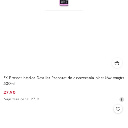
FX Protect Interior Detailer Preparat do czyszczenia plastików wnętrz
500ml
27.90
Cena
Najniższa
Najniższa cena:
27.9
promocyjna:
cena
z
30
dni
przed