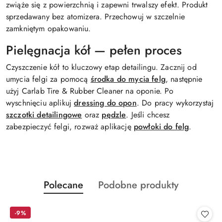
zwiąże się z powierzchnią i zapewni trwalszy efekt. Produkt
sprzedawany bez atomizera. Przechowuj w szczelnie
zamkniętym opakowaniu.
Pielęgnacja kół — pełen proces
Czyszczenie kół to kluczowy etap detailingu. Zacznij od
umycia felgi za pomocą
środka do mycia felg
, następnie
użyj Carlab Tire & Rubber Cleaner na oponie. Po
wyschnięciu aplikuj
dressing do opon
. Do pracy wykorzystaj
szczotki detailingowe
oraz
pędzle
. Jeśli chcesz
zabezpieczyć felgi, rozważ aplikację
powłoki do felg
.
Produkty
Produkty
Polecane
Podobne produkty
Pomiń karuzelę produktów
o
o
statusie:
statusie:
-9%