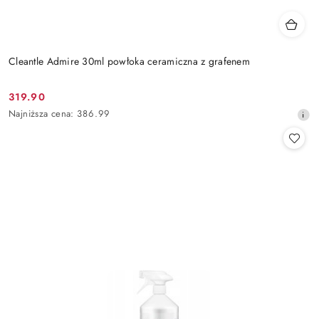
Cleantle Admire 30ml powłoka ceramiczna z grafenem
319.90
Cena
Najniższa
Najniższa cena:
386.99
promocyjna:
cena
z
30
dni
przed
obniżką