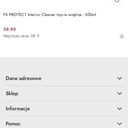
FX PROTECT Interior Cleaner mycia wnętrza - 500ml
28.90
Cena
Najniższa
Najniższa cena:
28.9
promocyjna:
cena
z
30
dni
przed
obniżką
Dane adresowe
Sklep
Informacje
Pomoc