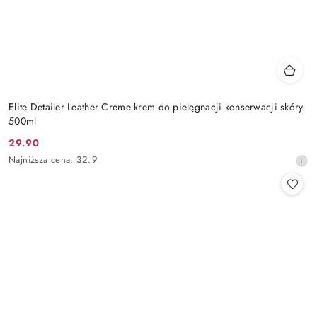
Elite Detailer Leather Creme krem do pielęgnacji konserwacji skóry
500ml
29.90
Cena
Najniższa
Najniższa cena:
32.9
promocyjna:
cena
z
30
dni
przed
obniżką