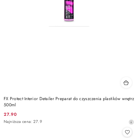
FX Protect Interior Detailer Preparat do czyszczenia plastików wnętrz
500ml
27.90
Cena
Najniższa
Najniższa cena:
27.9
promocyjna:
cena
z
30