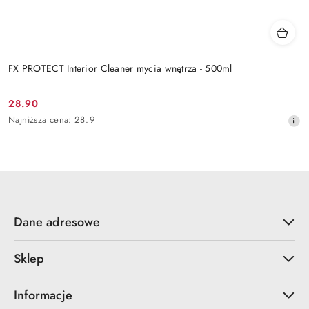
FX PROTECT Interior Cleaner mycia wnętrza - 500ml
28.90
Cena
Najniższa
Najniższa cena:
28.9
promocyjna:
cena
z
30
dni
przed
obniżką
Dane adresowe
Sklep
Informacje