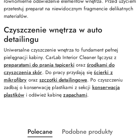
równomierne odświeżenie elementów wnętrza. Przed użyciem
przetestuj preparat na niewidocznym fragmencie delikatnych
materiałów.
Czyszczenie wnętrza w auto
detailingu
Uniwersalne czyszczenie wnętrza to fundament pełnej
pielęgnacji kabiny. CarLab Interior Cleaner łączysz z
preparatami do prania tapicerki
oraz
środkami do
czyszczenia skór
. Do pracy przydają się
ścierki z
mikrofibry
oraz
szczotki detailingowe
. Po czyszczeniu
zadbaj o konserwację plastikami z sekcji
konserwacja
plastików
i odśwież kabinę
zapachami
.
Produkty
Produkty
Polecane
Podobne produkty
Pomiń karuzelę produktów
o
o