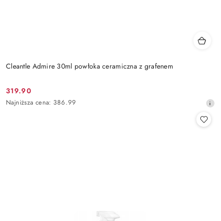
Cleantle Admire 30ml powłoka ceramiczna z grafenem
319.90
Cena
Najniższa
Najniższa cena:
386.99
promocyjna:
cena
z
30
dni
przed
obniżką