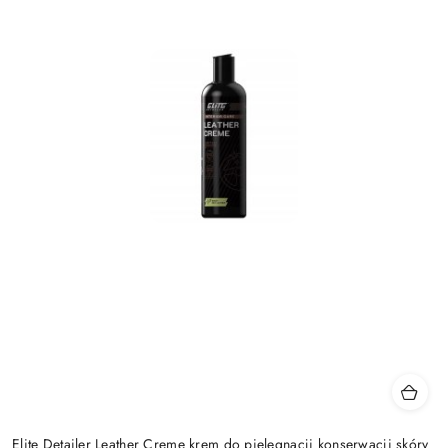
Elite Detailer Leather Creme krem do pielęgnacji konserwacji skóry