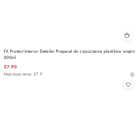
FX Protect Interior Detailer Preparat do czyszczenia plastików wnętrz
500ml
27.90
Cena
Najniższa
Najniższa cena:
27.9
promocyjna:
cena
z
30
dni
przed
obniżką