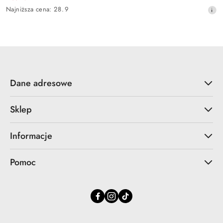
Cena
Najniższa
Najniższa cena:
28.9
promocyjna:
cena
z
30
dni
przed
obniżką
Dane adresowe
Sklep
Informacje
Pomoc