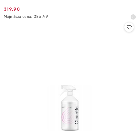
319.90
Cena
Najniższa
Najniższa cena:
386.99
promocyjna:
cena
z
30
dni
przed
obniżką