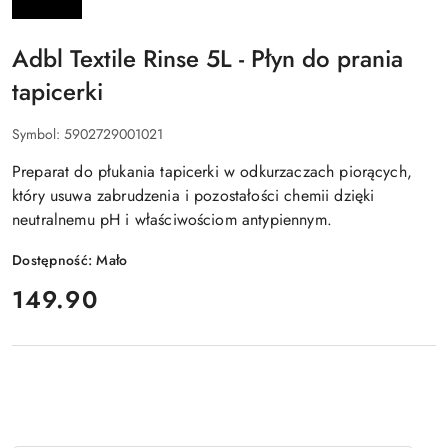
Adbl Textile Rinse 5L - Płyn do prania
tapicerki
Symbol:
5902729001021
Preparat do płukania tapicerki w odkurzaczach piorących,
który usuwa zabrudzenia i pozostałości chemii dzięki
neutralnemu pH i właściwościom antypiennym.
Dostępność:
Mało
cena:
149.90