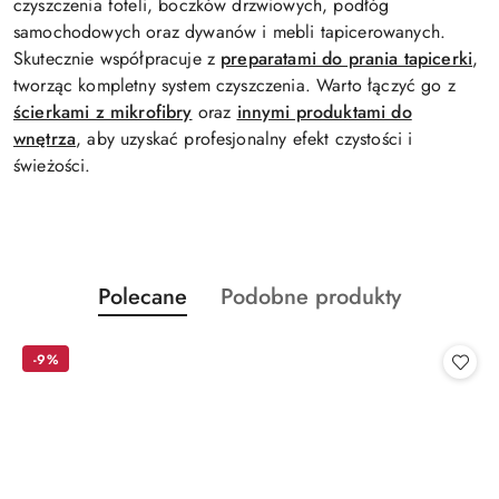
czyszczenia foteli, boczków drzwiowych, podłóg
samochodowych oraz dywanów i mebli tapicerowanych.
Skutecznie współpracuje z
preparatami do prania tapicerki
,
tworząc kompletny system czyszczenia. Warto łączyć go z
ścierkami z mikrofibry
oraz
innymi produktami do
wnętrza
, aby uzyskać profesjonalny efekt czystości i
świeżości.
Produkty
Produkty
Polecane
Podobne produkty
Pomiń karuzelę produktów
o
o
statusie:
statusie:
-9%