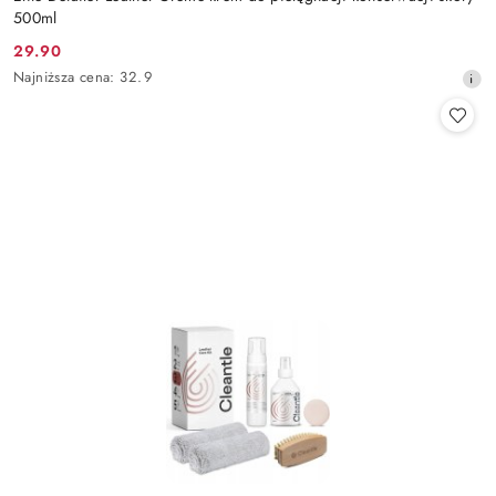
500ml
29.90
Cena
Najniższa
Najniższa cena:
32.9
promocyjna:
cena
z
30
dni
przed
obniżką