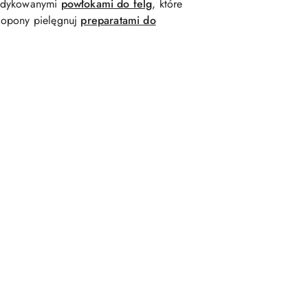
 dedykowanymi
powłokami do felg
, które
 opony pielęgnuj
preparatami do