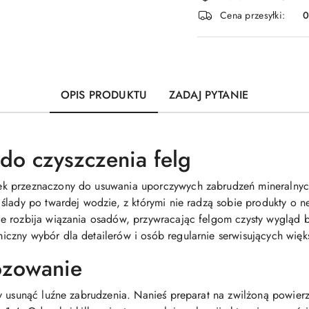
i
Cena przesyłki:
dostawa
OPIS PRODUKTU
ZADAJ PYTANIE
do czyszczenia felg
k przeznaczony do usuwania uporczywych zabrudzeń mineralnych
ślady po twardej wodzie, z którymi nie radzą sobie produkty o n
e rozbija wiązania osadów, przywracając felgom czysty wygląd 
czny wybór dla detailerów i osób regularnie serwisujących więk
ozowanie
y usunąć luźne zabrudzenia. Nanieś preparat na zwilżoną powier