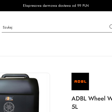
Ekspresowa darmowa dostawa od 99 PLN
NAZWA
PRODUCENTA:
ADBL
ADBL Wheel Wa
5L