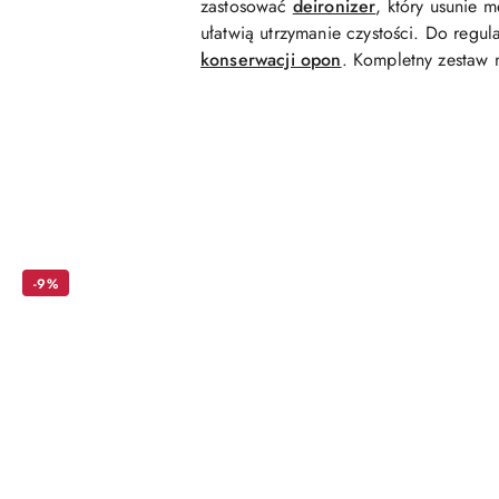
zastosować
deironizer
, który usunie 
ułatwią utrzymanie czystości. Do regu
konserwacji opon
. Kompletny zestaw 
Pomiń karuzelę produktów
-9%