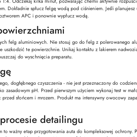
 1:4. Odczekaj kilka minut, pozwalając chemii aktywnie rozpuści
m. Dokładnie spłucz felgę wodą pod ciśnieniem. Jeśli planujesz 
ę roztworem APC i ponownie wypłucz wodą.
powierzchniami
anych felg aluminiowych. Nie stosuj go do felg z polerowanego 
uszkodzić te powierzchnie. Unikaj kontaktu z lakierem nadwozia
puszczaj do wyschnięcia preparatu.
agę
ego, dogłębnego czyszczenia - nie jest przeznaczony do codzien
ekko zasadowym pH. Przed pierwszym użyciem wykonaj test w ma
c przed słońcem i mrozem. Produkt ma intensywny owocowy zapa
 procesie detailingu
m to ważny etap przygotowania auta do kompleksowej ochrony. P