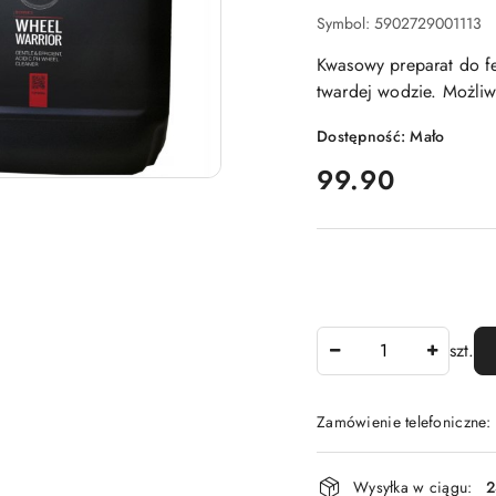
Symbol:
5902729001113
Kwasowy preparat do fe
twardej wodzie. Możliw
Dostępność:
Mało
cena:
99.90
Ilość
szt.
Zamówienie telefoniczne
Dostępność
Wysyłka w ciągu:
2