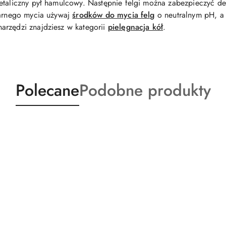
metaliczny pył hamulcowy. Następnie felgi można zabezpieczyć
larnego mycia używaj
środków do mycia felg
o neutralnym pH, a
narzędzi znajdziesz w kategorii
pielęgnacja kół
.
Produkty
Produkty
Polecane
Podobne produkty
o
o
statusie:
statusie: