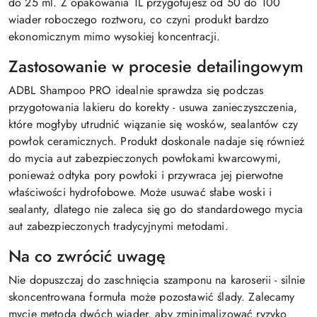
do 25 ml. Z opakowania 1L przygotujesz od 50 do 100
wiader roboczego roztworu, co czyni produkt bardzo
ekonomicznym mimo wysokiej koncentracji.
Zastosowanie w procesie detailingowym
ADBL Shampoo PRO idealnie sprawdza się podczas
przygotowania lakieru do korekty - usuwa zanieczyszczenia,
które mogłyby utrudnić wiązanie się wosków, sealantów czy
powłok ceramicznych. Produkt doskonale nadaje się również
do mycia aut zabezpieczonych powłokami kwarcowymi,
ponieważ odtyka pory powłoki i przywraca jej pierwotne
właściwości hydrofobowe. Może usuwać słabe woski i
sealanty, dlatego nie zaleca się go do standardowego mycia
aut zabezpieczonych tradycyjnymi metodami.
Na co zwrócić uwagę
Nie dopuszczaj do zaschnięcia szamponu na karoserii - silnie
skoncentrowana formuła może pozostawić ślady. Zalecamy
mycie metodą dwóch wiader, aby zminimalizować ryzyko