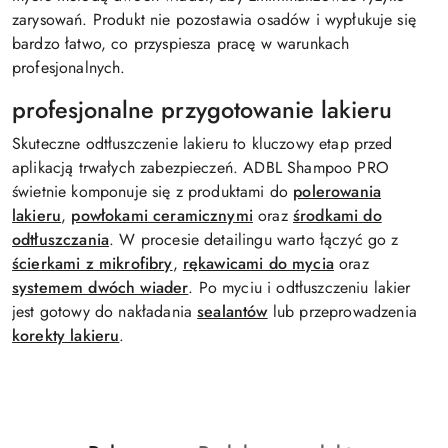
zarysowań. Produkt nie pozostawia osadów i wypłukuje się
bardzo łatwo, co przyspiesza pracę w warunkach
profesjonalnych.
profesjonalne przygotowanie lakieru
Skuteczne odtłuszczenie lakieru to kluczowy etap przed
aplikacją trwałych zabezpieczeń. ADBL Shampoo PRO
świetnie komponuje się z produktami do
polerowania
lakieru
,
powłokami ceramicznymi
oraz
środkami do
odtłuszczania
. W procesie detailingu warto łączyć go z
ścierkami z mikrofibry
,
rękawicami do mycia
oraz
systemem dwóch wiader
. Po myciu i odtłuszczeniu lakier
jest gotowy do nakładania
sealantów
lub przeprowadzenia
korekty lakieru
.