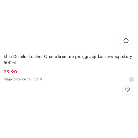
Elite Detailer Leather Creme krem do pielęgnacji konserwacji skóry
500ml
29.90
Cena
Najniższa
Najniższa cena:
32.9
promocyjna:
cena
z
30
dni
przed
obniżką