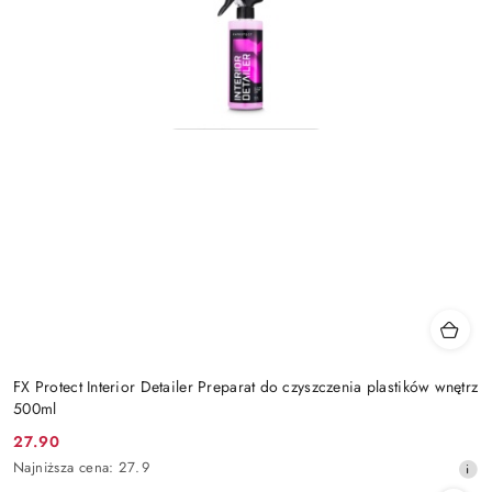
FX Protect Interior Detailer Preparat do czyszczenia plastików wnętrz
500ml
27.90
Cena
Najniższa
Najniższa cena:
27.9
promocyjna:
cena