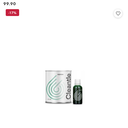
99.90
Cena:
-17%