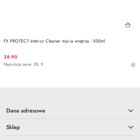
FX PROTECT Interior Cleaner mycia wnętrza - 500ml
28.90
Cena
Najniższa
Najniższa cena:
28.9
promocyjna:
cena
z
30
dni
przed
obniżką
Dane adresowe
Sklep