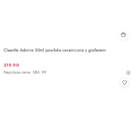
Cleantle Admire 30ml powłoka ceramiczna z grafenem
319.90
Cena
Najniższa
Najniższa cena:
386.99
promocyjna:
cena
z
30
dni
przed
obniżką