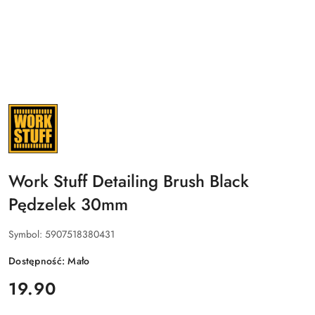
NAZWA
PRODUCENTA:
WORK
STUFF
Work Stuff Detailing Brush Black
Pędzelek 30mm
Symbol:
5907518380431
Dostępność:
Mało
cena:
19.90