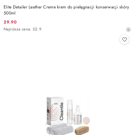
Elite Detailer Leather Creme krem do pielęgnacji konserwacji skóry
500ml
29.90
Cena
Najniższa
Najniższa cena:
32.9
promocyjna:
cena
z
30
dni
przed
obniżką