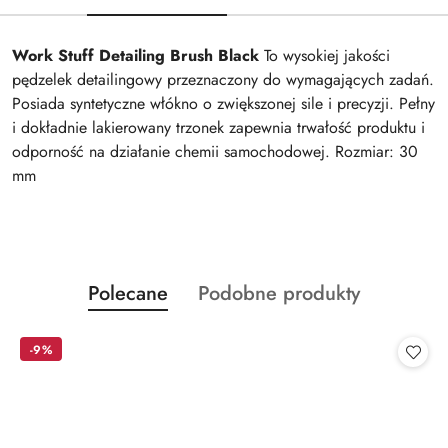
Work Stuff Detailing Brush Black
To wysokiej jakości
pędzelek detailingowy przeznaczony do wymagających zadań.
Posiada syntetyczne włókno o zwiększonej sile i precyzji. Pełny
i dokładnie lakierowany trzonek zapewnia trwałość produktu i
odporność na działanie chemii samochodowej. Rozmiar: 30
mm
Produkty
Produkty
Polecane
Podobne produkty
Pomiń karuzelę produktów
o
o
statusie:
statusie:
-9%