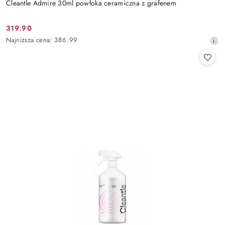
Cleantle Admire 30ml powłoka ceramiczna z grafenem
319.90
Cena
Najniższa
Najniższa cena:
386.99
promocyjna:
cena
z
30
dni
przed
obniżką