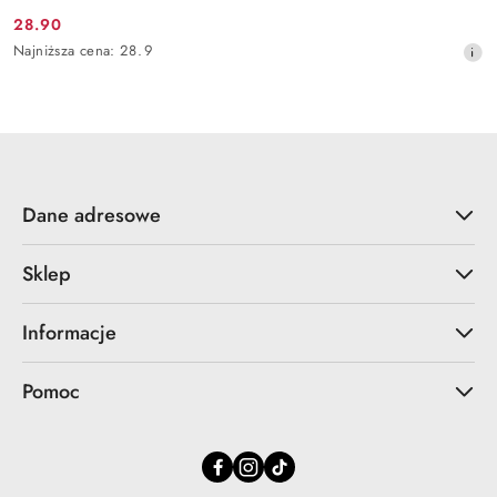
28.90
Cena
Najniższa
Najniższa cena:
28.9
promocyjna:
cena
z
30
dni
przed
obniżką
Dane adresowe
Sklep
Informacje
Pomoc