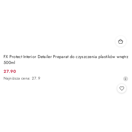
FX Protect Interior Detailer Preparat do czyszczenia plastików wnętrz
500ml
27.90
Cena
Najniższa
Najniższa cena:
27.9
promocyjna:
cena
z
30
dni
przed
obniżką