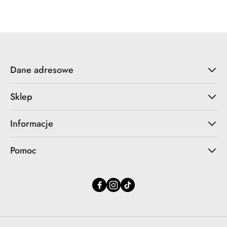
promocyjna:
cena
z
30
dni
przed
obniżką
Dane adresowe
Sklep
Informacje
Pomoc