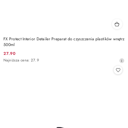
FX Protect Interior Detailer Preparat do czyszczenia plastików wnętrz
500ml
27.90
Cena
Najniższa
Najniższa cena:
27.9
promocyjna:
cena
z
30
dni
przed
obniżką