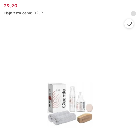
29.90
Cena
Najniższa
Najniższa cena:
32.9
promocyjna:
cena
z
30
dni
przed
obniżką