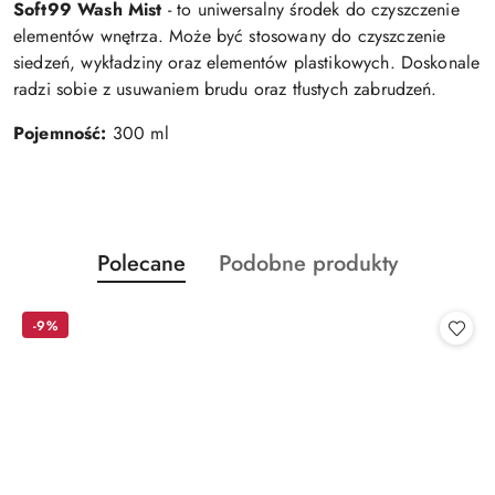
Soft99 Wash Mist
- to uniwersalny środek do czyszczenie
elementów wnętrza. Może być stosowany do czyszczenie
siedzeń, wykładziny oraz elementów plastikowych. Doskonale
radzi sobie z usuwaniem brudu oraz tłustych zabrudzeń.
Pojemność:
300 ml
Produkty
Produkty
Polecane
Podobne produkty
Pomiń karuzelę produktów
o
o
statusie:
statusie:
-9%