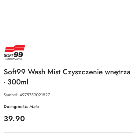
NAZWA
PRODUCENTA:
SOFT99
Soft99 Wash Mist Czyszczenie wnętrza
- 300ml
Symbol:
4975759021827
Dostępność:
Mało
cena:
39.90