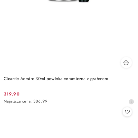
Cleantle Admire 30ml powłoka ceramiczna z grafenem
319.90
Cena
Najniższa
Najniższa cena:
386.99
promocyjna:
cena
z
30
dni
przed
obniżką