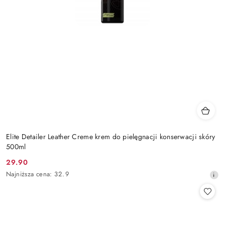
Elite Detailer Leather Creme krem do pielęgnacji konserwacji skóry
500ml
29.90
Cena
Najniższa
Najniższa cena:
32.9
promocyjna:
cena
z
30
dni
przed