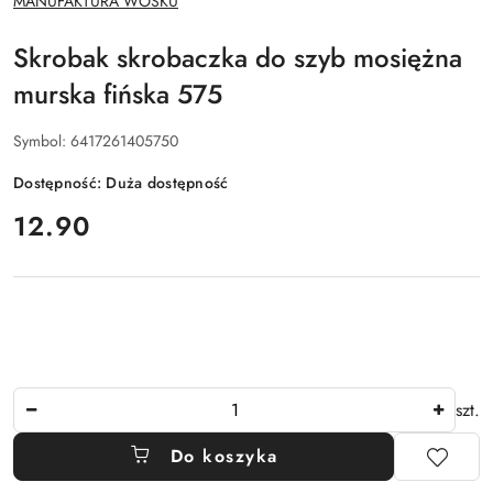
MANUFAKTURA WOSKU
PRODUCENTA:
Skrobak skrobaczka do szyb mosiężna
murska fińska 575
Symbol:
6417261405750
Dostępność:
Duża dostępność
cena:
12.90
Ilość
szt.
Do koszyka