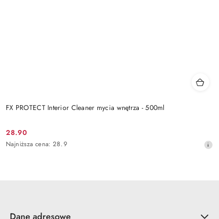
FX PROTECT Interior Cleaner mycia wnętrza - 500ml
28.90
Cena
Najniższa
Najniższa cena:
28.9
promocyjna:
cena
z
30
dni
przed
obniżką
Dane adresowe