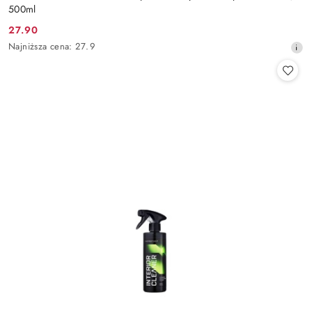
500ml
27.90
Cena
Najniższa
Najniższa cena:
27.9
promocyjna:
cena
z
30
dni
przed
obniżką