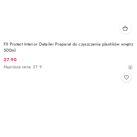
FX Protect Interior Detailer Preparat do czyszczenia plastików wnętrz
500ml
27.90
Cena
Najniższa
Najniższa cena:
27.9
promocyjna:
cena
z
30
dni
przed
obniżką