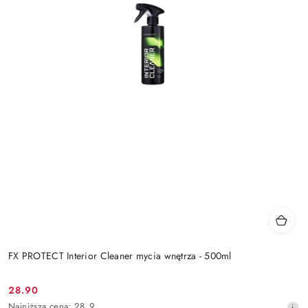
FX PROTECT Interior Cleaner mycia wnętrza - 500ml
28.90
Cena
Najniższa
Najniższa cena:
28.9