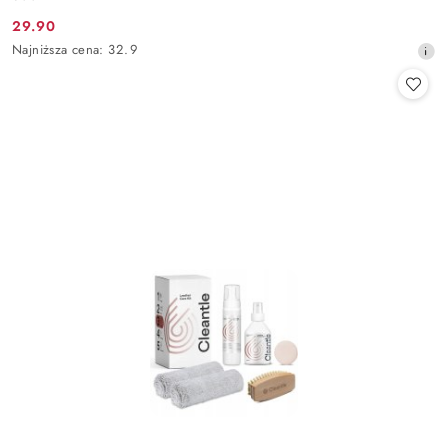
29.90
Cena
Najniższa
Najniższa cena:
32.9
promocyjna:
cena
z
30
dni
przed
obniżką