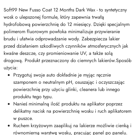
Soft99 New Fusso Coat 12 Months Dark Wax - to syntetyczny
wosk o ulepszonej formule, który zapewnia trwałą
hydrofobową powierzchnię do 12 miesięcy. Dzięki specjalnym
polimerom fluorowym powłoka minimalizuje przywieranie
brudu i ułatwia odprowadzanie wody. Zabezpiecza lakier
przed działaniem szkodliwych czynników atmosferycznych jak
kwaśne deszcze, czy promieniowanie UV, a także solą
drogową. Produkt przeznaczony do ciemnych lakierów.Sposób
użycia:
Przygotuj swoje auto dokładnie je myjąc ręcznie
szamponem o neutralnym pH, osuszając i oczyszczając
powierzchnię przy użyciu glinki, cleanera lub innego
produktu tego typu.
Nanieś minimalną ilość produktu na aplikator poprzez
delikatny nacisk na powierzchnię wosku i ruch aplikatorem
w puszce.
Ruchem krzyżowym zaaplikuj na lakierze możliwie cienką i
równomierną warstwę wosku, pracując panel po panelu.