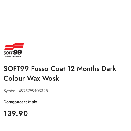
NAZWA
PRODUCENTA:
SOFT99
SOFT99 Fusso Coat 12 Months Dark
Colour Wax Wosk
Symbol:
4975759103325
Dostępność:
Mało
cena:
139.90