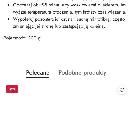
Odczekaj ok. 5-8 minut, aby wosk związał z lakierem. Im
wyższa temperatura otoczenia, tym krótszy czas wiązania.
Wypoleruj pozostałości czystą i suchą mikrofibrą, często
zmieniając jej stronę lub zastępując ją kolejną.
Pojemność: 200 g
Produkty
Produkty
Polecane
Podobne produkty
Pomiń karuzelę produktów
o
o
statusie:
statusie:
-9%