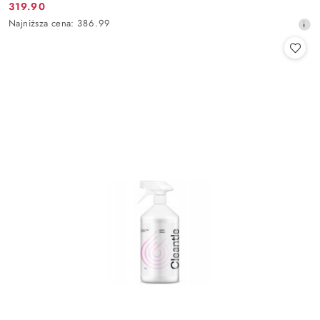
319.90
Cena
Najniższa
Najniższa cena:
386.99
promocyjna:
cena
z
30
dni
przed
obniżką