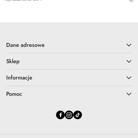
promocyjna:
cena
z
30
dni
przed
obniżką
Dane adresowe
Sklep
Informacje
Pomoc