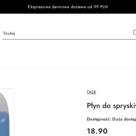
Ekspresowa darmowa dostawa od 99 PLN
NAZWA
TASK
PRODUCENTA:
Płyn do sprysk
Dostępność:
Duża dostę
cena:
18.90