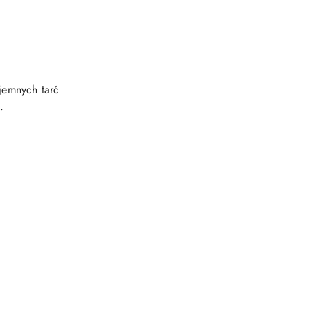
yjemnych tarć
.