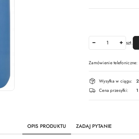
Ilość
szt.
Zamówienie telefoniczne
Dostępność
Wysyłka w ciągu:
2
i
Cena przesyłki:
1
dostawa
OPIS PRODUKTU
ZADAJ PYTANIE