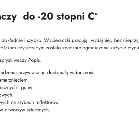
czy do -20 stopni Cº
y dokładnie i szybko. Wycieraczki pracują wydajniej, bez nieprz
wościom czyszczącym zostało znacznie ograniczone zużycie płynu
spryskiwaczy Popis.
udzenia przywracając doskonałą widoczność.
zamarznięciem.
tucznych i gumy.
owych.
ych na szybach reflektorów.
ów z tworzyw sztucznych.