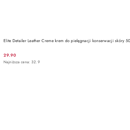
Elite Detailer Leather Creme krem do pielęgnacji konserwacji skóry 5
29.90
Cena
Najniższa
Najniższa cena:
32.9
promocyjna:
cena
z
30
dni
przed
obniżką