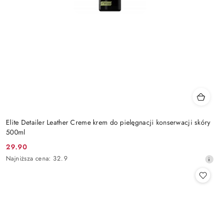
Elite Detailer Leather Creme krem do pielęgnacji konserwacji skóry
500ml
29.90
Cena
Najniższa
Najniższa cena:
32.9
promocyjna:
cena
z
30
dni
przed
obniżką