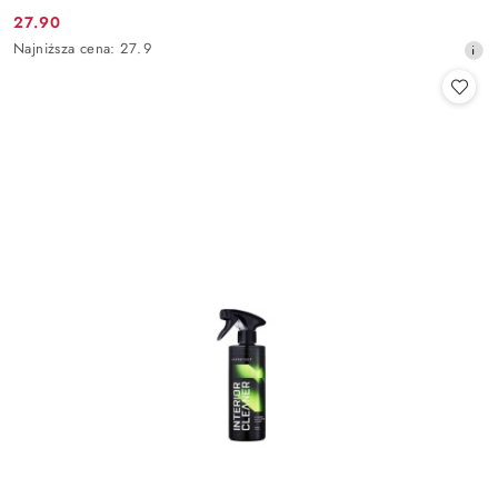
27.90
Cena
Najniższa
Najniższa cena:
27.9
promocyjna:
cena
z
30
dni
przed
obniżką