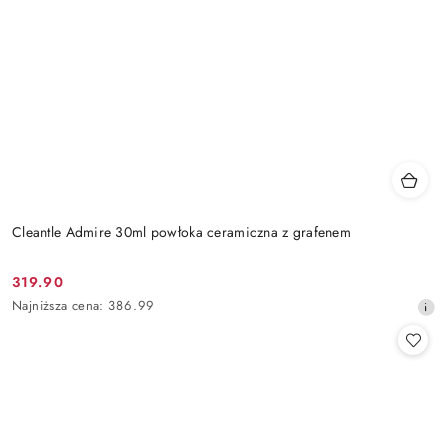
Cleantle Admire 30ml powłoka ceramiczna z grafenem
319.90
Cena
Najniższa
Najniższa cena:
386.99
promocyjna:
cena
z
30
dni
przed
obniżką