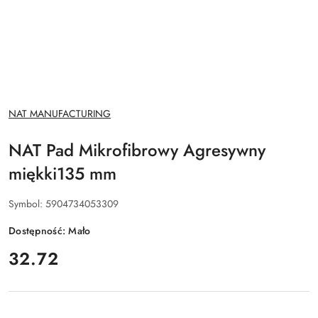
NAZWA
NAT MANUFACTURING
PRODUCENTA:
NAT Pad Mikrofibrowy Agresywny
miękki135 mm
Symbol:
5904734053309
Dostępność:
Mało
cena:
32.72