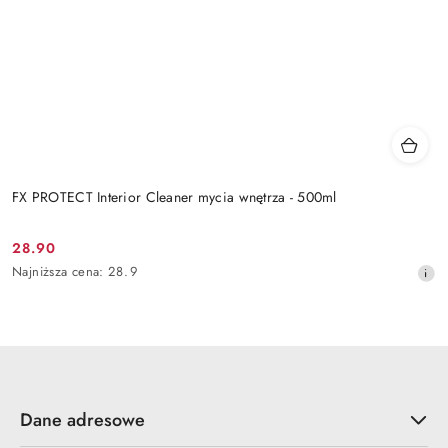
FX PROTECT Interior Cleaner mycia wnętrza - 500ml
28.90
Cena
Najniższa
Najniższa cena:
28.9
promocyjna:
cena
z
30
dni
przed
obniżką
Dane adresowe