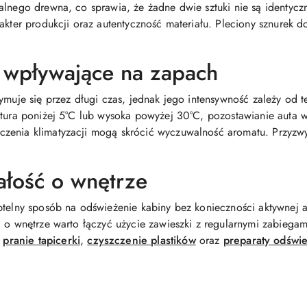
lnego drewna, co sprawia, że żadne dwie sztuki nie są identyczne
akter produkcji oraz autentyczność materiału. Pleciony sznurek d
i wpływające na zapach
ymuje się przez długi czas, jednak jego intensywność zależy od t
atura poniżej 5°C lub wysoka powyżej 30°C, pozostawianie auta 
czenia klimatyzacji mogą skrócić wyczuwalność aromatu. Przyzw
ałość o wnętrze
btelny sposób na odświeżenie kabiny bez konieczności aktywnej a
i o wnętrze warto łączyć użycie zawieszki z regularnymi zabieg
,
pranie tapicerki
,
czyszczenie plastików
oraz
preparaty odświ