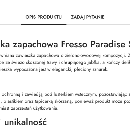
OPIS PRODUKTU
ZADAJ PYTANIE
ka zapachowa Fresso Paradise 
rewniana zawieszka zapachowa o zielono-owocowej kompozycji. Z
ce ze świeżo skoszonej trawy i chrupiącego jabłka, a kończy deli
eszka wyposażona jest w elegancki, pleciony sznurek.
ę ochronną i zawieś ją pod lusterkiem wstecznym, pozostawiając 
i, plastikiem oraz tapicerką skórzaną, ponieważ produkt może p
iast zaprzestań użytkowania.
 unikalność