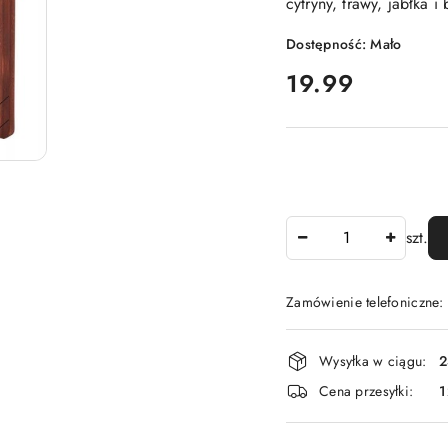
cytryny, trawy, jabłka 
Dostępność:
Mało
cena:
19.99
Ilość
szt.
Zamówienie telefoniczne
Dostępność
Wysyłka w ciągu:
2
i
Cena przesyłki:
1
dostawa