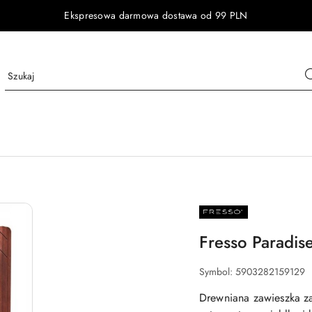
Ekspresowa darmowa dostawa od 99 PLN
NAZWA
PRODUCENTA:
FRESSO
Fresso Paradi
Symbol:
5903282159129
Drewniana zawieszka z