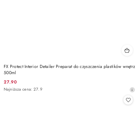
FX Protect Interior Detailer Preparat do czyszczenia plastików wnętrz
500ml
27.90
Cena
Najniższa
Najniższa cena:
27.9
promocyjna:
cena
z
30
dni
przed
obniżką