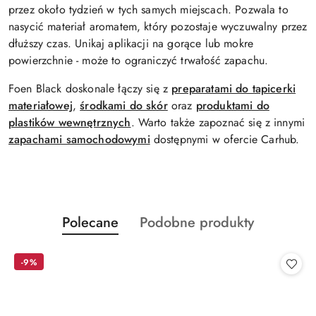
przez około tydzień w tych samych miejscach. Pozwala to
nasycić materiał aromatem, który pozostaje wyczuwalny przez
dłuższy czas. Unikaj aplikacji na gorące lub mokre
powierzchnie - może to ograniczyć trwałość zapachu.
Foen Black doskonale łączy się z
preparatami do tapicerki
materiałowej
,
środkami do skór
oraz
produktami do
plastików wewnętrznych
. Warto także zapoznać się z innymi
zapachami samochodowymi
dostępnymi w ofercie Carhub.
Produkty
Produkty
Polecane
Podobne produkty
Pomiń karuzelę produktów
o
o
statusie:
statusie:
-9%