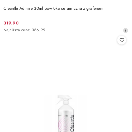
Cleantle Admire 30ml powłoka ceramiczna z grafenem
319.90
Cena
Najniższa
Najniższa cena:
386.99
promocyjna:
cena
z
30
dni
przed
obniżką