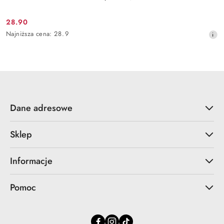
28.90
Cena
Najniższa
Najniższa cena:
28.9
promocyjna:
cena
z
30
dni
przed
obniżką
Dane adresowe
Sklep
Informacje
Pomoc