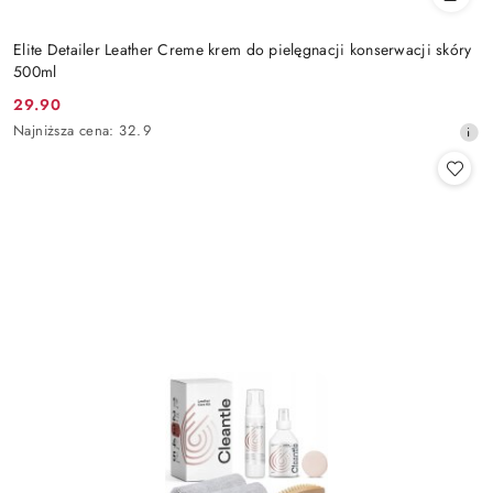
Elite Detailer Leather Creme krem do pielęgnacji konserwacji skóry
500ml
29.90
Cena
Najniższa
Najniższa cena:
32.9
promocyjna:
cena
z
30
dni
przed
obniżką