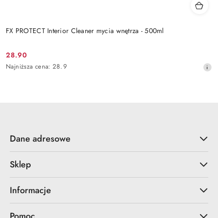
FX PROTECT Interior Cleaner mycia wnętrza - 500ml
28.90
Cena
Najniższa
Najniższa cena:
28.9
promocyjna:
cena
z
30
dni
przed
obniżką
Dane adresowe
Sklep
Informacje
Pomoc