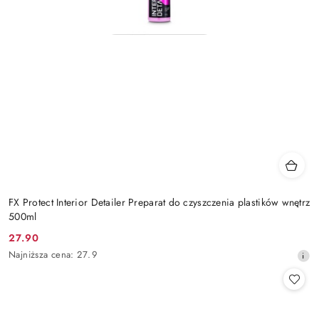
FX Protect Interior Detailer Preparat do czyszczenia plastików wnętrz
500ml
27.90
Cena
Najniższa
Najniższa cena:
27.9
promocyjna:
cena
z
30
dni
przed