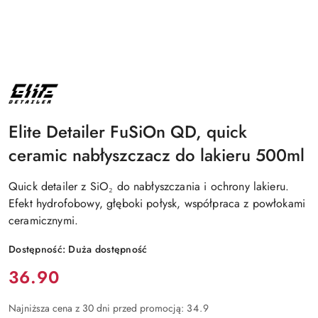
NAZWA
PRODUCENTA:
ELITE
DETAILER
Elite Detailer FuSiOn QD, quick
ceramic nabłyszczacz do lakieru 500ml
Quick detailer z SiO₂ do nabłyszczania i ochrony lakieru.
Efekt hydrofobowy, głęboki połysk, współpraca z powłokami
ceramicznymi.
Dostępność:
Duża dostępność
Cena:
36.90
Najniższa cena z 30 dni przed promocją:
34.9