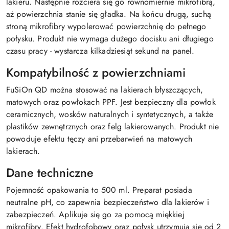
lakieru. Następnie rozciera się go równomiernie mikrofibrą,
aż powierzchnia stanie się gładka. Na końcu drugą, suchą
stroną mikrofibry wypolerować powierzchnię do pełnego
połysku. Produkt nie wymaga dużego docisku ani długiego
czasu pracy - wystarcza kilkadziesiąt sekund na panel.
Kompatybilność z powierzchniami
FuSiOn QD można stosować na lakierach błyszczących,
matowych oraz powłokach PPF. Jest bezpieczny dla powłok
ceramicznych, wosków naturalnych i syntetycznych, a także
plastików zewnętrznych oraz felg lakierowanych. Produkt nie
powoduje efektu tęczy ani przebarwień na matowych
lakierach.
Dane techniczne
Pojemność opakowania to 500 ml. Preparat posiada
neutralne pH, co zapewnia bezpieczeństwo dla lakierów i
zabezpieczeń. Aplikuje się go za pomocą miękkiej
mikrofibry. Efekt hydrofobowy oraz połysk utrzymują się od 2