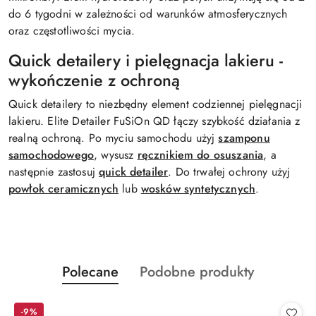
do 6 tygodni w zależności od warunków atmosferycznych
oraz częstotliwości mycia.
Quick detailery i pielęgnacja lakieru -
wykończenie z ochroną
Quick detailery to niezbędny element codziennej pielęgnacji
lakieru. Elite Detailer FuSiOn QD łączy szybkość działania z
realną ochroną. Po myciu samochodu użyj
szamponu
samochodowego
, wysusz
ręcznikiem do osuszania
, a
następnie zastosuj
quick detailer
. Do trwałej ochrony użyj
powłok ceramicznych
lub
wosków syntetycznych
.
Produkty
Produkty
Polecane
Podobne produkty
Pomiń karuzelę produktów
o
o
statusie:
statusie:
-9%