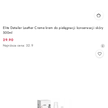
Elite Detailer Leather Creme krem do pielęgnacji konserwacji skóry
500ml
29.90
Cena
Najniższa
Najniższa cena:
32.9
promocyjna:
cena
z
30
dni
przed
obniżką