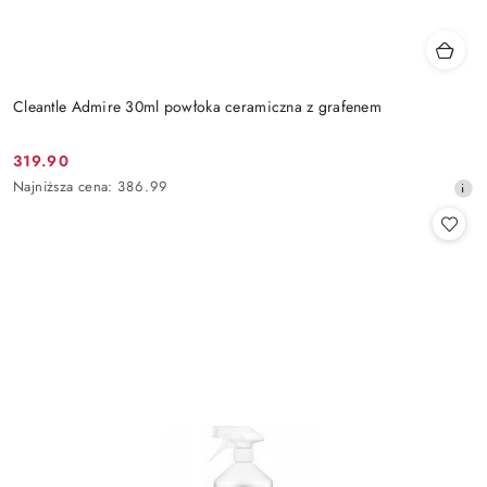
Cleantle Admire 30ml powłoka ceramiczna z grafenem
319.90
Cena
Najniższa
Najniższa cena:
386.99
promocyjna:
cena
z
30
dni
przed
obniżką