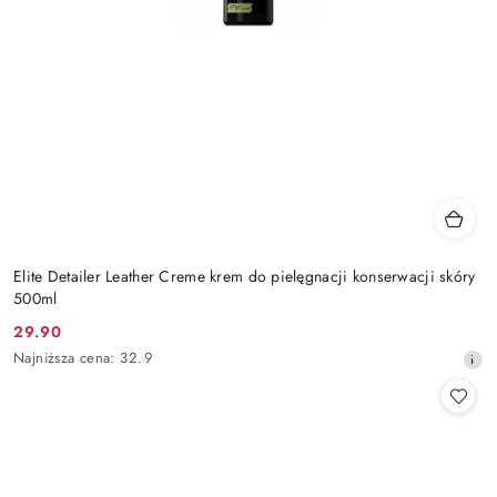
Elite Detailer Leather Creme krem do pielęgnacji konserwacji skóry
500ml
29.90
Cena
Najniższa
Najniższa cena:
32.9
promocyjna:
cena
z
30
dni
przed
obniżką