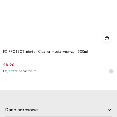
FX PROTECT Interior Cleaner mycia wnętrza - 500ml
28.90
Cena
Najniższa
Najniższa cena:
28.9
promocyjna:
cena
z
30
dni
przed
obniżką
Dane adresowe