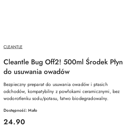
NAZWA
CLEANTLE
PRODUCENTA:
Cleantle Bug Off2! 500ml Środek Płyn
do usuwania owadów
Bezpieczny preparat do usuwania owadów i ptasich
odchodów, kompatybilny z powłokami ceramicznymi, bez
wodorotlenku sodu/potasu, łatwo biodegradowalny.
Dostępność:
Mało
cena:
24.90