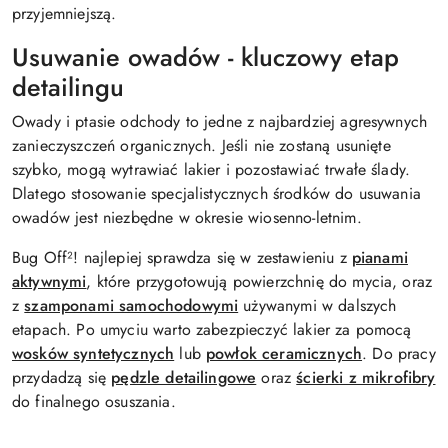
przyjemniejszą.
Usuwanie owadów - kluczowy etap
detailingu
Owady i ptasie odchody to jedne z najbardziej agresywnych
zanieczyszczeń organicznych. Jeśli nie zostaną usunięte
szybko, mogą wytrawiać lakier i pozostawiać trwałe ślady.
Dlatego stosowanie specjalistycznych środków do usuwania
owadów jest niezbędne w okresie wiosenno-letnim.
Bug Off²! najlepiej sprawdza się w zestawieniu z
pianami
aktywnymi
, które przygotowują powierzchnię do mycia, oraz
z
szamponami samochodowymi
używanymi w dalszych
etapach. Po umyciu warto zabezpieczyć lakier za pomocą
wosków syntetycznych
lub
powłok ceramicznych
. Do pracy
przydadzą się
pędzle detailingowe
oraz
ścierki z mikrofibry
do finalnego osuszania.