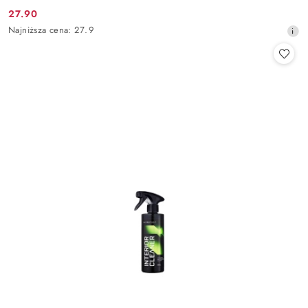
27.90
Cena
Najniższa
Najniższa cena:
27.9
promocyjna:
cena
z
30
dni
przed
obniżką