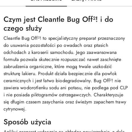
Czym jest Cleantle Bug Off²! i do
czego służy
Cleantle Bug Off²! to specjalistyczny preparat przeznaczony
do usuwania pozostałości po owadach oraz ptasich
odchodach z karoserii samochodu. Jego zaawansowana
formuła pozwala skutecznie rozpuszczać nawet zaschnięte
zabrudzenia organiczne, które mogą trwale uszkodzić
strukturę lakieru. Produkt działa bezpiecznie dla powłok
ceramicznych i jest łatwo biodegradowalny. Bug Off²! nie
zawiera wodorotlenku sodu ani potasu, nie podlega pod CLP
i nie posiada piktogramów ostrzegawczych. Charakteryzuje
się długim czasem zasychania oraz świeżym zapachem trawy
cytrynowej.
Sposób użycia
Aplikuj preparat wyłącznie na chłodną powierzchnię, z dala