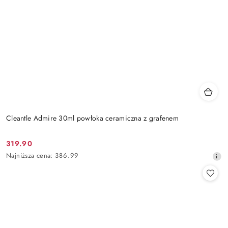
Cleantle Admire 30ml powłoka ceramiczna z grafenem
319.90
Cena
Najniższa
Najniższa cena:
386.99
promocyjna:
cena
z
30
dni
przed
obniżką