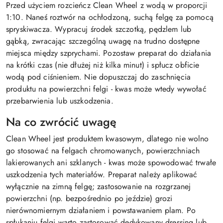
Przed użyciem rozcieńcz Clean Wheel z wodą w proporcji
1:10. Naneś roztwór na ochłodzoną, suchą felgę za pomocą
spryskiwacza. Wypracuj środek szczotką, pędzlem lub
gąbką, zwracając szczególną uwagę na trudno dostępne
miejsca między szprychami. Pozostaw preparat do działania
na krótki czas (nie dłużej niż kilka minut) i spłucz obficie
wodą pod ciśnieniem. Nie dopuszczaj do zaschnięcia
produktu na powierzchni felgi - kwas może wtedy wywołać
przebarwienia lub uszkodzenia.
Na co zwrócić uwagę
Clean Wheel jest produktem kwasowym, dlatego nie wolno
go stosować na felgach chromowanych, powierzchniach
lakierowanych ani szklanych - kwas może spowodować trwałe
uszkodzenia tych materiałów. Preparat należy aplikować
wyłącznie na zimną felgę; zastosowanie na rozgrzanej
powierzchni (np. bezpośrednio po jeździe) grozi
nierównomiernym działaniem i powstawaniem plam. Po
spłukaniu felgi warto zastosować dedykowany dressing lub