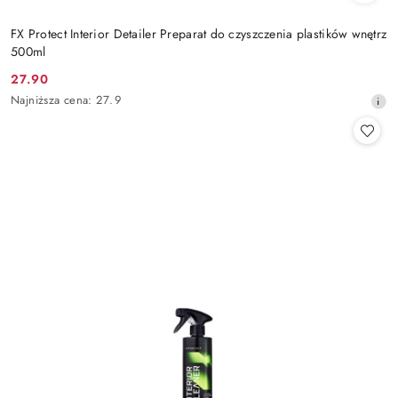
FX Protect Interior Detailer Preparat do czyszczenia plastików wnętrz
500ml
27.90
Cena
Najniższa
Najniższa cena:
27.9
promocyjna:
cena
z
30
dni
przed
obniżką