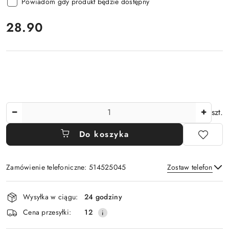
Powiadom gdy produkt będzie dostępny
cena:
28.90
Ilość
szt.
Do koszyka
Zamówienie telefoniczne: 514525045
Zostaw telefon
Dostępność
Wysyłka w ciągu:
24 godziny
i
Wyślij
Cena przesyłki:
12
dostawa