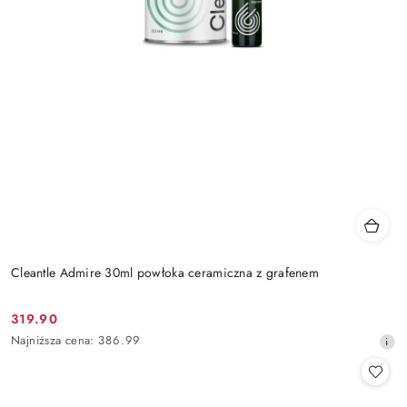
Cleantle Admire 30ml powłoka ceramiczna z grafenem
319.90
Cena
Najniższa
Najniższa cena:
386.99
promocyjna:
cena
z
30
dni