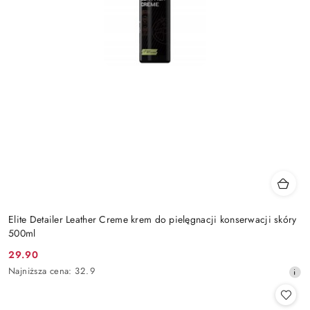
Elite Detailer Leather Creme krem do pielęgnacji konserwacji skóry
500ml
29.90
Cena
Najniższa
Najniższa cena:
32.9
promocyjna:
cena
z
30