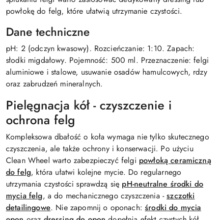
powłokę do felg, które ułatwią utrzymanie czystości.
Dane techniczne
pH: 2 (odczyn kwasowy). Rozcieńczanie: 1:10. Zapach:
słodki migdałowy. Pojemność: 500 ml. Przeznaczenie: felgi
aluminiowe i stalowe, usuwanie osadów hamulcowych, rdzy
oraz zabrudzeń mineralnych.
Pielęgnacja kół - czyszczenie i
ochrona felg
Kompleksowa dbałość o koła wymaga nie tylko skutecznego
czyszczenia, ale także ochrony i konserwacji. Po użyciu
Clean Wheel warto zabezpieczyć felgi
powłoką ceramiczną
do felg
, która ułatwi kolejne mycie. Do regularnego
utrzymania czystości sprawdzą się
pH-neutralne środki do
mycia felg
, a do mechanicznego czyszczenia -
szczotki
detailingowe
. Nie zapomnij o oponach:
środki do mycia
opon
oraz
dressing do opon
dopełnią efekt czystych kół.