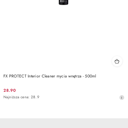
FX PROTECT Interior Cleaner mycia wnętrza - 500ml
28.90
Cena
Najniższa
Najniższa cena:
28.9
promocyjna:
cena
z
30
dni
przed
obniżką