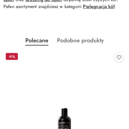
Pełen asortyment znajdziesz w kategorii
Pielęgnacja kół
.
Produkty
Produkty
Polecane
Podobne produkty
Pomiń karuzelę produktów
o
o
statusie:
statusie:
-9%