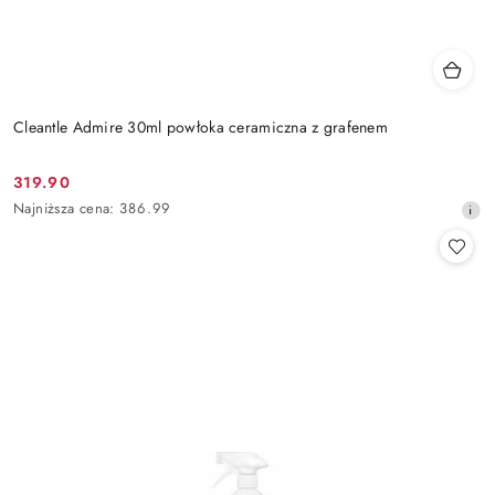
Cleantle Admire 30ml powłoka ceramiczna z grafenem
319.90
Cena
Najniższa
Najniższa cena:
386.99
promocyjna:
cena
z
30
dni
przed
obniżką