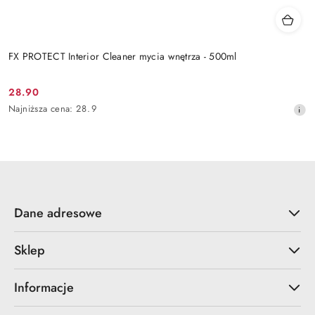
FX PROTECT Interior Cleaner mycia wnętrza - 500ml
28.90
Cena
Najniższa
Najniższa cena:
28.9
promocyjna:
cena
z
30
dni
przed
obniżką
Dane adresowe
Sklep
Informacje