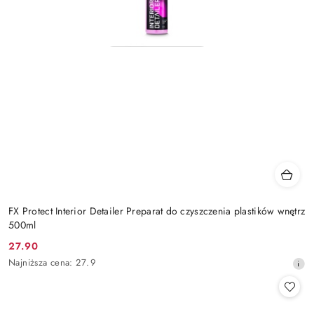
FX Protect Interior Detailer Preparat do czyszczenia plastików wnętrz
500ml
27.90
Cena
Najniższa
Najniższa cena:
27.9
promocyjna:
cena
z
30
dni