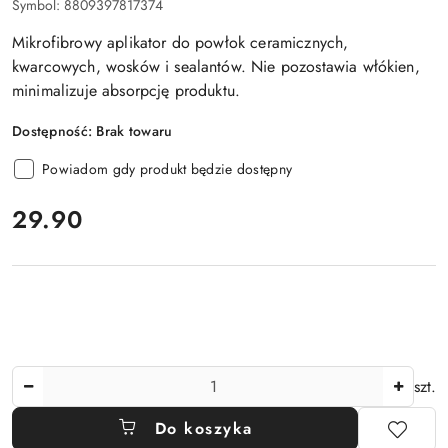
Symbol:
8809397817374
Mikrofibrowy aplikator do powłok ceramicznych,
kwarcowych, wosków i sealantów. Nie pozostawia włókien,
minimalizuje absorpcję produktu.
Dostępność:
Brak towaru
Powiadom gdy produkt będzie dostępny
cena:
29.90
Ilość
szt.
Do koszyka