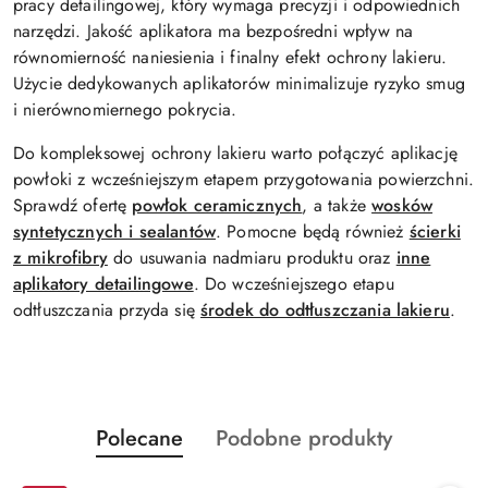
pracy detailingowej, który wymaga precyzji i odpowiednich
narzędzi. Jakość aplikatora ma bezpośredni wpływ na
równomierność naniesienia i finalny efekt ochrony lakieru.
Użycie dedykowanych aplikatorów minimalizuje ryzyko smug
i nierównomiernego pokrycia.
Do kompleksowej ochrony lakieru warto połączyć aplikację
powłoki z wcześniejszym etapem przygotowania powierzchni.
Sprawdź ofertę
powłok ceramicznych
, a także
wosków
syntetycznych i sealantów
. Pomocne będą również
ścierki
z mikrofibry
do usuwania nadmiaru produktu oraz
inne
aplikatory detailingowe
. Do wcześniejszego etapu
odtłuszczania przyda się
środek do odtłuszczania lakieru
.
Produkty
Produkty
Polecane
Podobne produkty
Pomiń karuzelę produktów
o
o