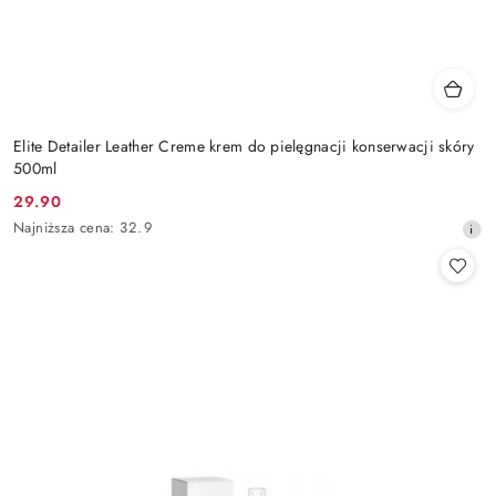
Elite Detailer Leather Creme krem do pielęgnacji konserwacji skóry
500ml
29.90
Cena
Najniższa
Najniższa cena:
32.9
promocyjna:
cena
z
30
dni
przed
obniżką