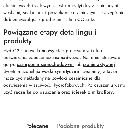
aluminiowych i stalowych. Jest kompatybilny z istniejącymi
woskami, sealantami i powłokami ceramicznymi - szczególnie
dobrze współgra z produktami z linii CQuartz.
Powiązane etapy detailingu i
produkty
HydrO2 stanowi końcowy etap procesu mycia lub
odświeżania zabezpieczenia nadwozia. Najlepiej stosować
go po
szamponie samochodowym
lub
pianie aktywnej
.
Świetnie uzupełnia
woski syntetyczne i sealanty
, a także
może być nakładany na
powłoki ceramiczne
dla
odświeżenia właściwości hydrofobowych. Po osuszeniu warto
użyć
ręcznika do osuszania
oraz
ścierek z mikrofibry
.
Produkty
Produkty
Polecane
Podobne produkty
Pomiń karuzelę produktów