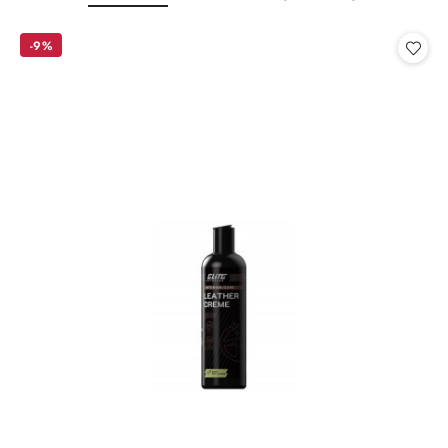
o
o
statusie:
statusie:
-9%