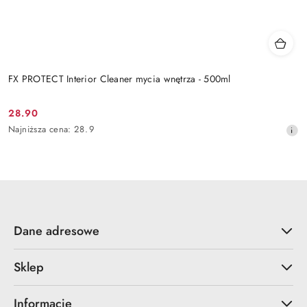
FX PROTECT Interior Cleaner mycia wnętrza - 500ml
28.90
Cena
Najniższa
Najniższa cena:
28.9
promocyjna:
cena
z
30
dni
przed
obniżką
Dane adresowe
Sklep
Informacje