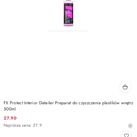
FX Protect Interior Detailer Preparat do czyszczenia plastików wnętrz
500ml
27.90
Cena
Najniższa
Najniższa cena:
27.9
promocyjna:
cena
z