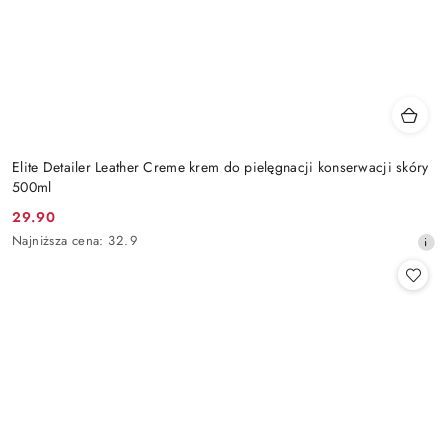
Elite Detailer Leather Creme krem do pielęgnacji konserwacji skóry
500ml
29.90
Cena
Najniższa
Najniższa cena:
32.9
promocyjna:
cena
z
30
dni
przed
obniżką