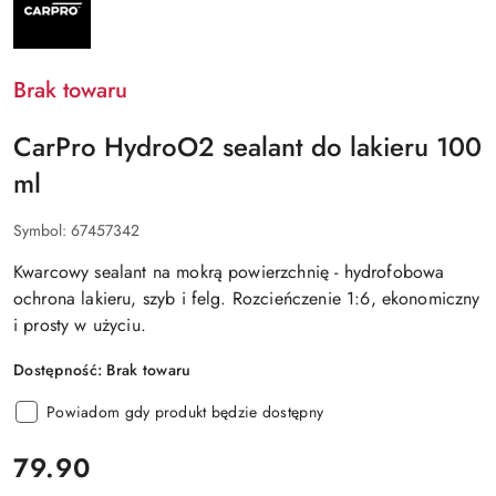
CARPRO
Brak towaru
CarPro HydroO2 sealant do lakieru 100
ml
Symbol:
67457342
Kwarcowy sealant na mokrą powierzchnię - hydrofobowa
ochrona lakieru, szyb i felg. Rozcieńczenie 1:6, ekonomiczny
i prosty w użyciu.
Dostępność:
Brak towaru
Powiadom gdy produkt będzie dostępny
cena:
79.90