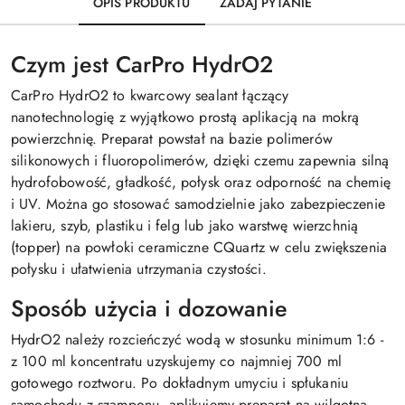
OPIS PRODUKTU
ZADAJ PYTANIE
Czym jest CarPro HydrO2
CarPro HydrO2 to kwarcowy sealant łączący
nanotechnologię z wyjątkowo prostą aplikacją na mokrą
powierzchnię. Preparat powstał na bazie polimerów
silikonowych i fluoropolimerów, dzięki czemu zapewnia silną
hydrofobowość, gładkość, połysk oraz odporność na chemię
i UV. Można go stosować samodzielnie jako zabezpieczenie
lakieru, szyb, plastiku i felg lub jako warstwę wierzchnią
(topper) na powłoki ceramiczne CQuartz w celu zwiększenia
połysku i ułatwienia utrzymania czystości.
Sposób użycia i dozowanie
HydrO2 należy rozcieńczyć wodą w stosunku minimum 1:6 -
z 100 ml koncentratu uzyskujemy co najmniej 700 ml
gotowego roztworu. Po dokładnym umyciu i spłukaniu
samochodu z szamponu, aplikujemy preparat na wilgotną