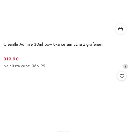
Cleantle Admire 30ml powłoka ceramiczna z grafenem
319.90
Cena
Najniższa
Najniższa cena:
386.99
promocyjna:
cena
z
30
dni
przed
obniżką