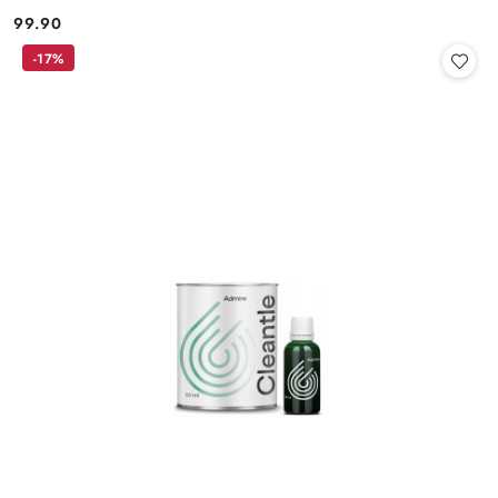
99.90
Cena:
-17%