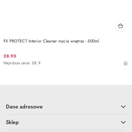
FX PROTECT Interior Cleaner mycia wnętrza - 500ml
28.90
Cena
Najniższa
Najniższa cena:
28.9
promocyjna:
cena
z
30
dni
przed
obniżką
Dane adresowe
Sklep