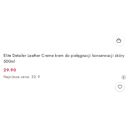
Elite Detailer Leather Creme krem do pielęgnacji konserwacji skóry
500ml
29.90
Cena
Najniższa
Najniższa cena:
32.9
promocyjna:
cena
z
30
dni
przed
obniżką