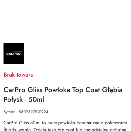
NAZWA
PRODUCENTA:
CARPRO
Brak towaru
CarPro Gliss Powłoka Top Coat Głębia
Połysk - 50ml
Symbol:
8809397810924
CarPro Gliss 50ml to nano-powłoka ceramiczna z polimerami
fluorku węgla. Działa jako top coat lub samodzielna ochrona