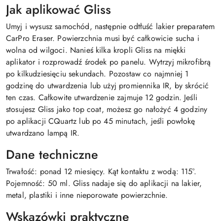
Jak aplikować Gliss
Umyj i wysusz samochód, następnie odtłuść lakier preparatem
CarPro Eraser. Powierzchnia musi być całkowicie sucha i
wolna od wilgoci. Nanieś kilka kropli Gliss na miękki
aplikator i rozprowadź środek po panelu. Wytrzyj mikrofibrą
po kilkudziesięciu sekundach. Pozostaw co najmniej 1
godzinę do utwardzenia lub użyj promiennika IR, by skrócić
ten czas. Całkowite utwardzenie zajmuje 12 godzin. Jeśli
stosujesz Gliss jako top coat, możesz go nałożyć 4 godziny
po aplikacji CQuartz lub po 45 minutach, jeśli powłokę
utwardzano lampą IR.
Dane techniczne
Trwałość: ponad 12 miesięcy. Kąt kontaktu z wodą: 115°.
Pojemność: 50 ml. Gliss nadaje się do aplikacji na lakier,
metal, plastiki i inne nieporowate powierzchnie.
Wskazówki praktyczne