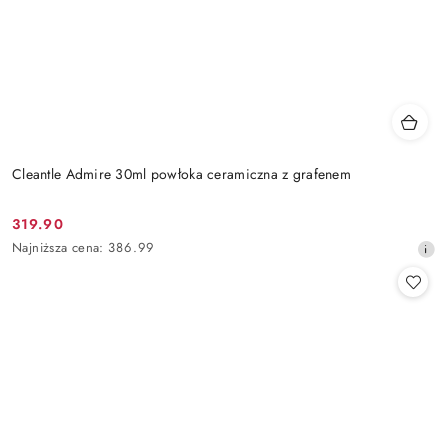
Cleantle Admire 30ml powłoka ceramiczna z grafenem
319.90
Cena
Najniższa
Najniższa cena:
386.99
promocyjna:
cena
z
30
dni
przed
obniżką