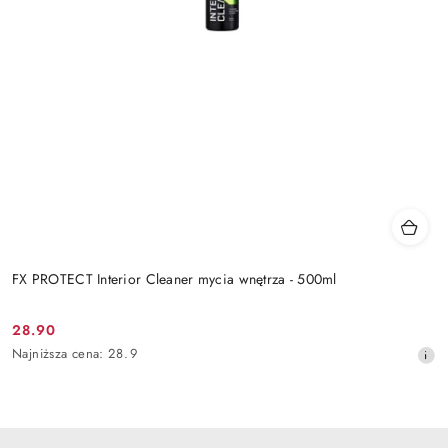
FX PROTECT Interior Cleaner mycia wnętrza - 500ml
28.90
Cena
Najniższa
Najniższa cena:
28.9
promocyjna:
cena
z
30
dni
przed