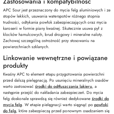
Zastosowania i kompatybilność
APC Sour jest przeznaczony do mycia felg aluminiowych i ze
stopów lekkich, usuwania waterspotów różnego stopnia
trudności, odtykania powłok zabezpieczających oraz mycia
karoserii w formie piany kwaśnej. Skutecznie usuwa pył z
klocków hamulcowych, brud drogowy i mineralne naloty.
Zachowaj szczególną ostrożność przy stosowaniu na
powierzchniach szklanych.
Linkowanie wewnętrzne i powiązane
produkty
Kwaśny APC to element etapu przygotowania powierzchni
przed dalszą pielęgnacją. Po usunięciu mineralnych osadów
warto zastosować
środki do odtłuszczania lakieru
, a
następnie przejść do nakładania zabezpieczeń. Do mycia
felg doskonale sprawdzą się również dedykowane
środki do
mycia felg
. W etapie pielęgnacji warto sięgnąć po
powłoki
do felg
, które zabezpieczą przed ponownym osadzaniem się