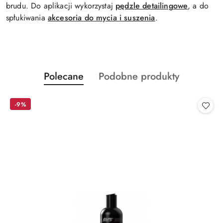
brudu. Do aplikacji wykorzystaj
pędzle detailingowe
, a do
spłukiwania
akcesoria do mycia i suszenia
.
Produkty
Produkty
Polecane
Podobne produkty
Pomiń karuzelę produktów
o
o
statusie:
statusie:
-9%