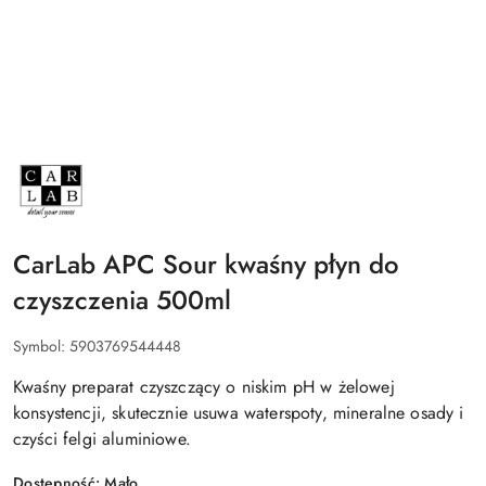
NAZWA
PRODUCENTA:
CARLAB
CarLab APC Sour kwaśny płyn do
czyszczenia 500ml
Symbol:
5903769544448
Kwaśny preparat czyszczący o niskim pH w żelowej
konsystencji, skutecznie usuwa waterspoty, mineralne osady i
czyści felgi aluminiowe.
Dostępność:
Mało