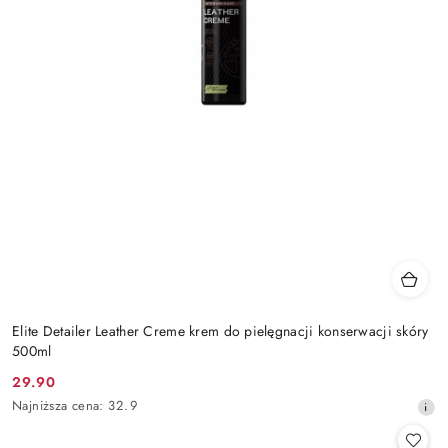
Elite Detailer Leather Creme krem do pielęgnacji konserwacji skóry
500ml
29.90
Cena
Najniższa
Najniższa cena:
32.9
promocyjna:
cena
z