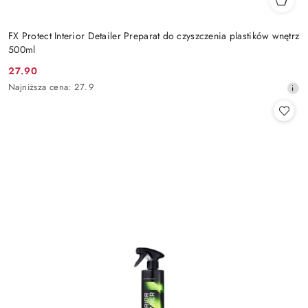
FX Protect Interior Detailer Preparat do czyszczenia plastików wnętrz
500ml
27.90
Cena
Najniższa
Najniższa cena:
27.9
promocyjna:
cena
z
30
dni
przed
obniżką