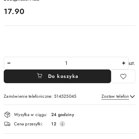
cena:
17.90
Ilość
szt.
Do koszyka
Zamówienie telefoniczne: 514525045
Zostaw telefon
Dostępność
Wysyłka w ciągu:
24 godziny
i
Wyślij
Cena przesyłki:
12
dostawa