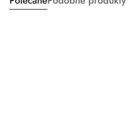
Polecane
Podobne produkty
o
o
statusie:
statusie: