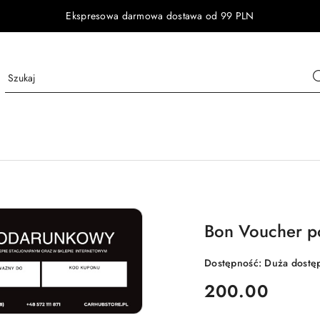
Ekspresowa darmowa dostawa od 99 PLN
Bon Voucher p
Dostępność:
Duża dostę
cena:
200.00