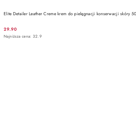
Elite Detailer Leather Creme krem do pielęgnacji konserwacji skóry 5
29.90
Cena
Najniższa
Najniższa cena:
32.9
promocyjna:
cena
z
30
dni
przed
obniżką