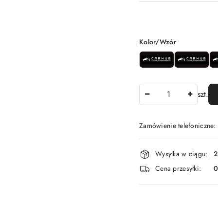
Wariant
Kolor/Wzór
Ilość
szt.
Zamówienie telefoniczne
Dostępność
Wysyłka w ciągu:
2
i
Cena przesyłki:
dostawa