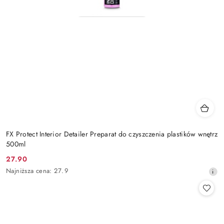
FX Protect Interior Detailer Preparat do czyszczenia plastików wnętrz
500ml
27.90
Cena
Najniższa
Najniższa cena:
27.9
promocyjna:
cena
z
30
dni
przed