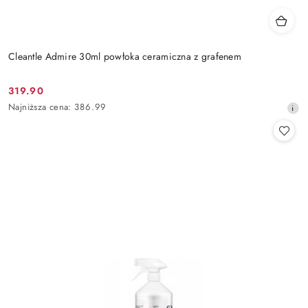
Cleantle Admire 30ml powłoka ceramiczna z grafenem
319.90
Cena
Najniższa
Najniższa cena:
386.99
promocyjna:
cena
z
30
dni
przed
obniżką