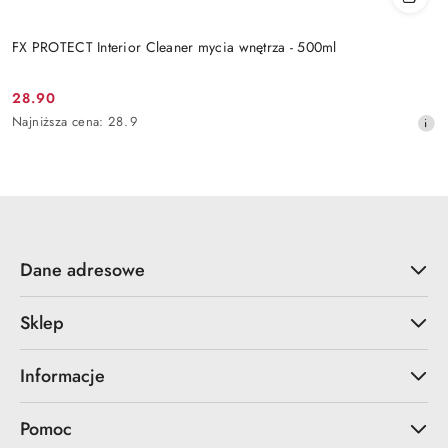
FX PROTECT Interior Cleaner mycia wnętrza - 500ml
28.90
Cena
Najniższa
Najniższa cena:
28.9
promocyjna:
cena
z
30
dni
przed
obniżką
Dane adresowe
Sklep
Informacje
Pomoc