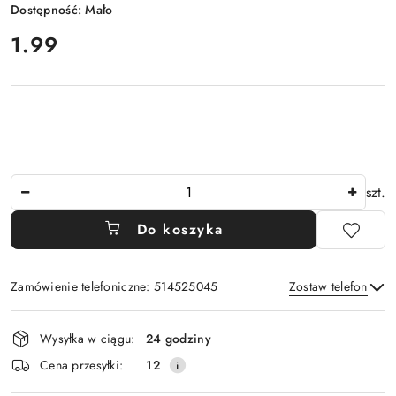
Dostępność:
Mało
cena:
1.99
Ilość
szt.
Do koszyka
Zamówienie telefoniczne: 514525045
Zostaw telefon
Dostępność
Wysyłka w ciągu:
24 godziny
i
Wyślij
Cena przesyłki:
12
dostawa