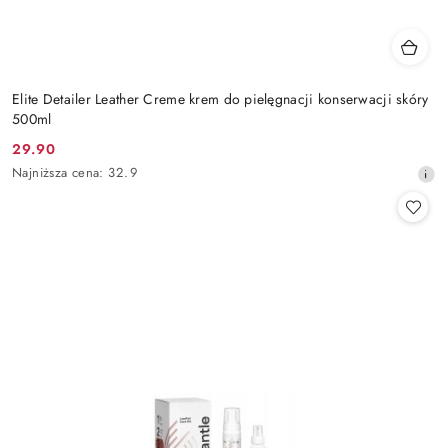
Elite Detailer Leather Creme krem do pielęgnacji konserwacji skóry
500ml
29.90
Cena
Najniższa
Najniższa cena:
32.9
promocyjna:
cena
z
30
dni
przed
obniżką