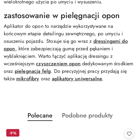
wielokrotnego użycia po umyciu i wysuszeniu.
zastosowanie w pielęgnacji opon
Aplikator do opon to narzędzie wykorzystywane na
końcowym etapie detailingu zewnętrznego, po umyciu i
osuszeniu pojazdu. Stosuje się go wraz z
dressingami do
opon
, które zabezpieczają gumę przed pękaniem i
wyblaknięciem. Warto łączyć aplikację dressingu z
wcześniejszym
czyszczeniem opon
dedykowanym środkiem
oraz
pielęgnacją felg
. Do precyzyjnej pracy przydają się
także
mikrofibry
oraz
aplikatory uniwersalne
.
Produkty
Produkty
Polecane
Podobne produkty
Pomiń karuzelę produktów
o
o
statusie:
statusie:
-9%