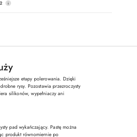
2
uży
eśniejsze etapy polerowania. Dzięki
 drobne rysy. Pozostawia przezroczysty
era silikonów, wypełniaczy ani
czysty pad wykańczający. Pastę można
jąc produkt równomiernie po