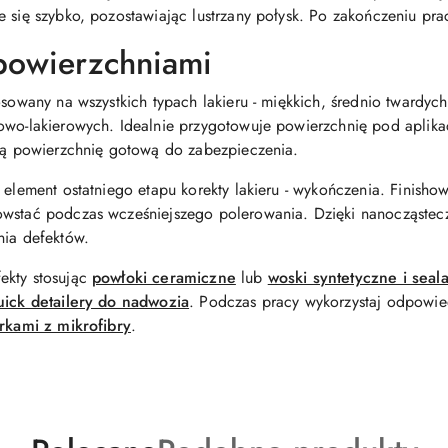
 się szybko, pozostawiając lustrzany połysk. Po zakończeniu prac
powierzchniami
osowany na wszystkich typach lakieru - miękkich, średnio twardy
zowo-lakierowych. Idealnie przygotowuje powierzchnię pod aplik
ską powierzchnię gotową do zabezpieczenia.
y element ostatniego etapu korekty lakieru - wykończenia. Finish
owstać podczas wcześniejszego polerowania. Dzięki nanocząstecz
nia defektów.
ekty stosując
powłoki ceramiczne
lub
woski syntetyczne i seal
uick detailery do nadwozia
. Podczas pracy wykorzystaj odpowi
rkami z mikrofibry
.