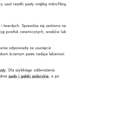
y usuń resztki pasty miękką mikrofibrą.
ch i twardych. Sprawdza się zarówno na
ację powłok ceramicznych, wosków lub
owanie odpowiada za usunięcie
kom ściernym pasta nadaje lakierowi
anty
. Dla szybkiego odświeżenia
ednie
pady i gąbki polerskie
, a po