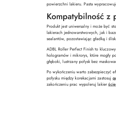
powierzchni lakieru. Pasta wypracowuje
Kompatybilność z 
Produkt jest uniwersalny i może być st
lakierach jednowarstwowych, jak i ba
sealantów, pozostawiając gładką i śli
ADBL Roller Perfect Finish to kluczow
hologramów i mikrorys, które mogły p
głęboki, lustrzany połysk bez maskowa
Po wykończeniu warto zabezpieczyć ef
połysku między korekacjami zastosuj
q
zakończeniu prac wypoleruj lakier
ście