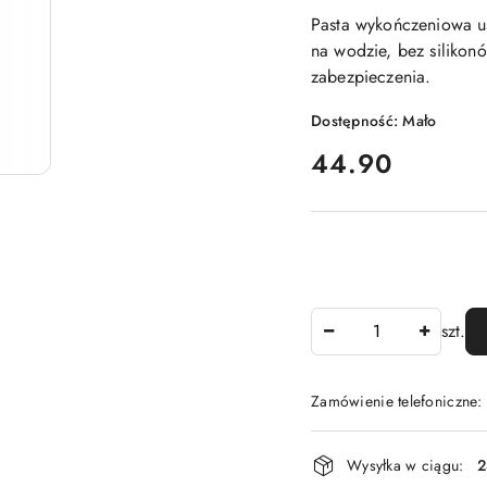
Pasta wykończeniowa u
na wodzie, bez silikon
zabezpieczenia.
Dostępność:
Mało
cena:
44.90
Ilość
szt.
Zamówienie telefoniczne
Dostępność
Wysyłka w ciągu:
2
i