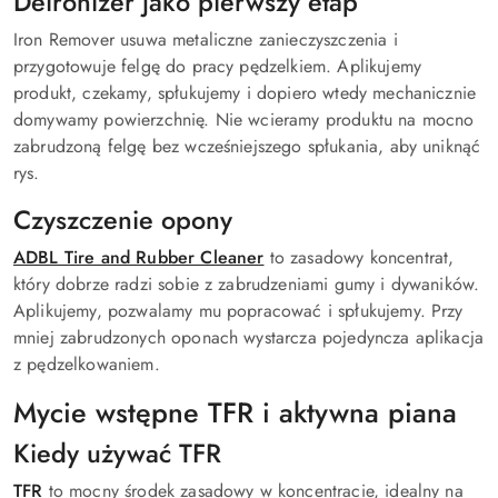
Deironizer jako pierwszy etap
Iron Remover usuwa metaliczne zanieczyszczenia i
przygotowuje felgę do pracy pędzelkiem. Aplikujemy
produkt, czekamy, spłukujemy i dopiero wtedy mechanicznie
domywamy powierzchnię. Nie wcieramy produktu na mocno
zabrudzoną felgę bez wcześniejszego spłukania, aby uniknąć
rys.
Czyszczenie opony
ADBL Tire and Rubber Cleaner
to zasadowy koncentrat,
który dobrze radzi sobie z zabrudzeniami gumy i dywaników.
Aplikujemy, pozwalamy mu popracować i spłukujemy. Przy
mniej zabrudzonych oponach wystarcza pojedyncza aplikacja
z pędzelkowaniem.
Mycie wstępne TFR i aktywna piana
Kiedy używać TFR
TFR
to mocny środek zasadowy w koncentracie, idealny na