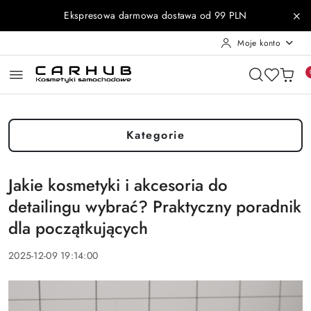
Przejdź do treści głównej
Przejdź do wyszukiwarki
Przejdź do moje konto
Przejdź do menu głównego
Przejdź do stopki
Ekspresowa darmowa dostawa od 99 PLN
Moje konto
Kategorie
Jakie kosmetyki i akcesoria do
detailingu wybrać? Praktyczny poradnik
dla początkujących
2025-12-09 19:14:00