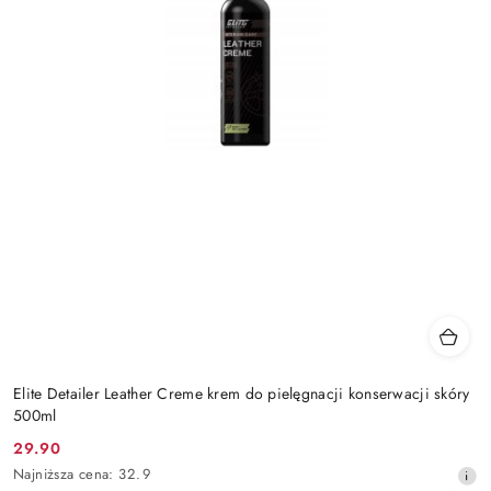
Elite Detailer Leather Creme krem do pielęgnacji konserwacji skóry
500ml
29.90
Cena
Najniższa
Najniższa cena:
32.9
promocyjna: