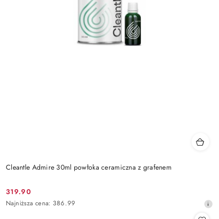
Cleantle Admire 30ml powłoka ceramiczna z grafenem
319.90
Cena
Najniższa
Najniższa cena:
386.99
promocyjna:
cena