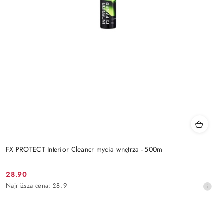
FX PROTECT Interior Cleaner mycia wnętrza - 500ml
28.90
Cena
Najniższa
Najniższa cena:
28.9
promocyjna:
cena
z
30