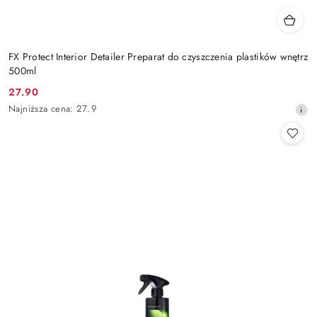
FX Protect Interior Detailer Preparat do czyszczenia plastików wnętrz
500ml
27.90
Cena
Najniższa
Najniższa cena:
27.9
promocyjna:
cena
z
30
dni
przed
obniżką