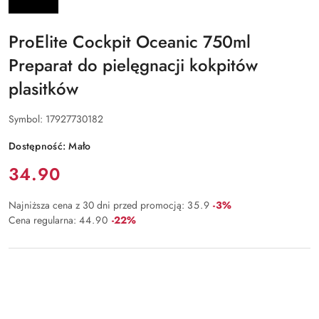
ProElite Cockpit Oceanic 750ml
Preparat do pielęgnacji kokpitów
plasitków
Symbol:
17927730182
Dostępność:
Mało
Cena:
34.90
Rabat:
Najniższa cena z 30 dni przed promocją:
35.9
-3%
Rabat:
Cena regularna:
44.90
-22%