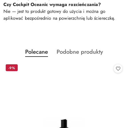
Czy Cockpit Oceanic wymaga rozcieńczania?
Nie — jest to produkt gotowy do użycia i można go
aplikować bezpośrednio na powierzchnię lub ściereczkę.
Produkty
Produkty
Polecane
Podobne produkty
Pomiń karuzelę produktów
o
o
statusie:
statusie:
-9%